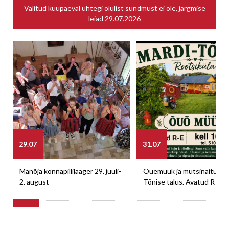
Valitud kuupäeval ühtegi olulist sündmust ei ole, järgmise
leiad
29.07.2026
29.07
31.07
Manõja konnapillilaager 29. juuli-
Õuemüük ja mütsinäitus M
2. august
Tõnise talus. Avatud R-E