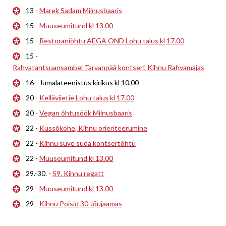
13 -
Marek Sadam Miinusbaaris
15 -
Muuseumitund kl 13.00
15 -
Restoraniõhtu AEGA OND Lohu talus kl 17.00
15 -
Rahvatantsuansambel Tarvanpää kontsert Kihnu Rahvamajas
16 - Jumalateenistus kirikus kl 10.00
20 -
Kelläviietie Lohu talus kl 17.00
20 -
Vegan õhtusöök Miinusbaaris
22 -
Kussõkohe, Kihnu orienteerumine
22 -
Kihnu suve süda kontsertõhtu
22 -
Muuseumitund kl 13.00
29.-30. -
59. Kihnu regatt
29 -
Muuseumitund kl 13.00
29 -
Kihnu Poisid 30 Jõujaamas