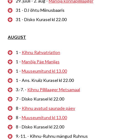
29. juuli - 2. aug -
Manõja konnapillilaager
31 - DJ õhtu Miinusbaaris
31 - Disko Kurasel kl 22.00
AUGUST
1 -
Kihnu Rahvatriatlon
1 -
Manõja Päe Manijas
1 -
Muuseumitund kl 13.00
1 - Ans. Kruiiz Kurasel kl 22.00
3.-7. -
Kihnu Pillilaager Metsamaal
7 - Disko Kurasel kl 22.00
8 -
Kihnu avatud saunade päev
8 -
Muuseumitund kl 13.00
8 - Disko Kurasel kl 22.00
9.-11. - Kihnu-Ruhnu mängud Ruhnus