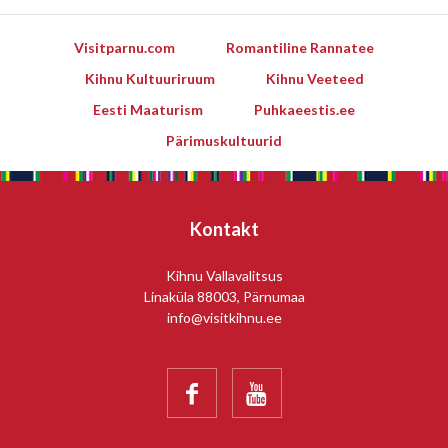
Visitparnu.com
Romantiline Rannatee
Kihnu Kultuuriruum
Kihnu Veeteed
Eesti Maaturism
Puhkaeestis.ee
Pärimuskultuurid
Kontakt
Kihnu Vallavalitsus
Linaküla 88003, Pärnumaa
info@visitkihnu.ee

