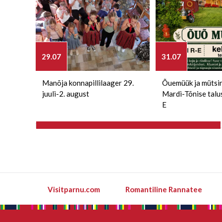
29.07
31.07
Manõja konnapillilaager 29.
Õuemüük ja mütsi
juuli-2. august
Mardi-Tõnise talu
E
Visitparnu.com
Romantiline Rannatee