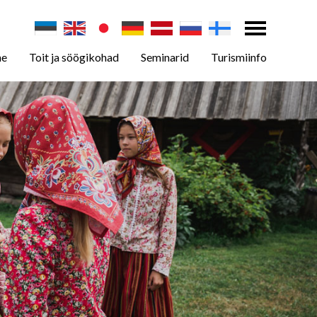
ne
Toit ja söögikohad
Seminarid
Turismiinfo