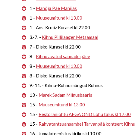
1 -
Manõja Päe Manijas
1 -
Muuseumitund kl 13.00
1 - Ans. Kruiiz Kurasel kl 22.00
3.-7. -
Kihnu Pillilaager Metsamaal
7 - Disko Kurasel kl 22.00
8 -
Kihnu avatud saunade päev
8 -
Muuseumitund kl 13.00
8 - Disko Kurasel kl 22.00
9.-11. - Kihnu-Ruhnu mängud Ruhnus
13 -
Marek Sadam Miinusbaaris
15 -
Muuseumitund kl 13.00
15 -
Restoraniõhtu AEGA OND Lohu talus kl 17.00
15 -
Rahvatantsuansambel Tarvanpää kontsert Kihn
16 - Jumalateenistus kirikus kl 10.00