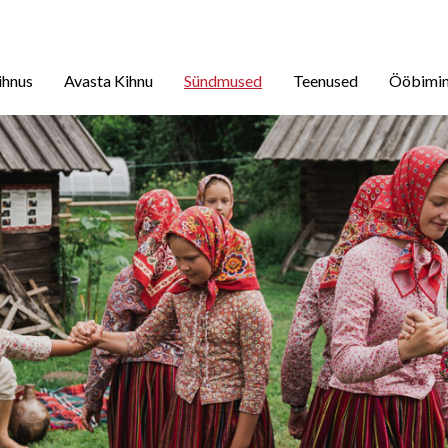
ihnus
Avasta Kihnu
Sündmused
Teenused
Ööbimi