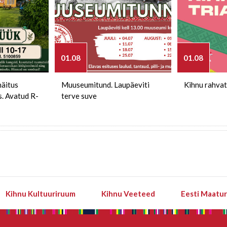
01.08
01.08
näitus
Muuseumitund. Laupäeviti
Kihnu rahvat
s. Avatud R-
terve suve
Kihnu Kultuuriruum
Kihnu Veeteed
Eesti Maatu