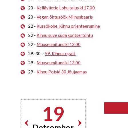
20 -
Kelläviietie Lohu talus kl 17.00
20 -
Vegan õhtusöök Miinusbaaris
22 -
Kussõkohe, Kihnu orienteerumine
22 -
Kihnu suve süda kontsertõhtu
22 -
Muuseumitund kl 13.00
29.-30. -
59. Kihnu regatt
29 -
Muuseumitund kl 13.00
29 -
Kihnu Poisid 30 Jõujaamas
19
Detsember