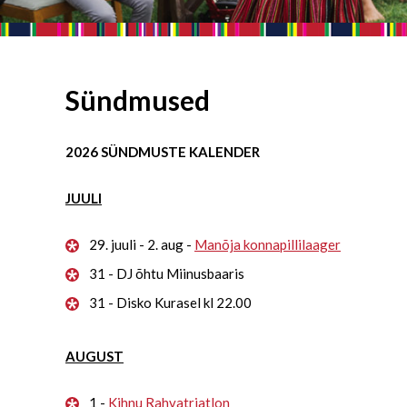
Sündmused
2026 SÜNDMUSTE KALENDER
JUULI
29. juuli - 2. aug -
Manõja konnapillilaager
31 - DJ õhtu Miinusbaaris
31 - Disko Kurasel kl 22.00
AUGUST
1 -
Kihnu Rahvatriatlon