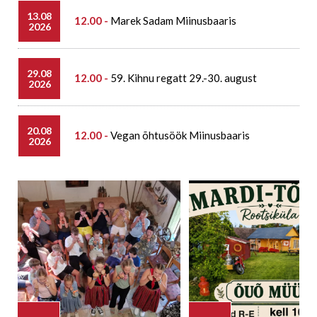
13.08
12.00 -
Marek Sadam Miinusbaaris
2026
29.08
12.00 -
59. Kihnu regatt 29.-30. august
2026
20.08
12.00 -
Vegan õhtusöök Miinusbaaris
2026