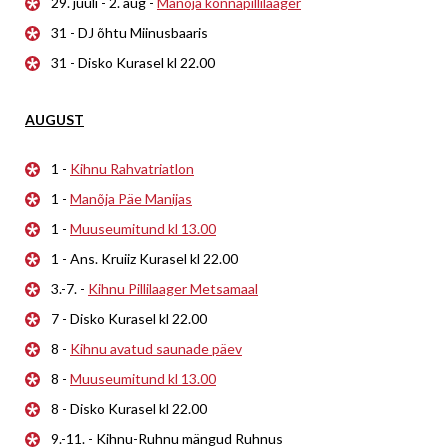
29. juuli - 2. aug -
Manõja konnapillilaager
31 - DJ õhtu Miinusbaaris
31 - Disko Kurasel kl 22.00
AUGUST
1 -
Kihnu Rahvatriatlon
1 -
Manõja Päe Manijas
1 -
Muuseumitund kl 13.00
1 - Ans. Kruiiz Kurasel kl 22.00
3.-7. -
Kihnu Pillilaager Metsamaal
7 - Disko Kurasel kl 22.00
8 -
Kihnu avatud saunade päev
8 -
Muuseumitund kl 13.00
8 - Disko Kurasel kl 22.00
9.-11. - Kihnu-Ruhnu mängud Ruhnus