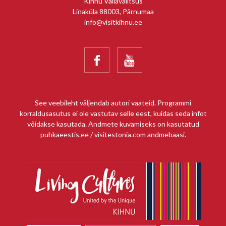
Kihnu Vallavalitsus
Linaküla 88003, Pärnumaa
info@visitkihnu.ee


See veebileht väljendab autori vaateid. Programmi
korraldusasutus ei ole vastutav selle eest, kuidas seda infot
võidakse kasutada. Andmete kuvamiseks on kasutatud
puhkaeestis.ee / visitestonia.com andmebaasi.