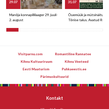
29.07
31.07
Manõja konnapillilaager 29. juuli-
Õuemüük ja mütsinäitus M
2. august
Tõnise talus. Avatud R-E
Visitparnu.com
Romantiline Rannatee
Kihnu Kultuuriruum
Kihnu Veeteed
Eesti Maaturism
Puhkaeestis.ee
Pärimuskultuurid
Kontakt