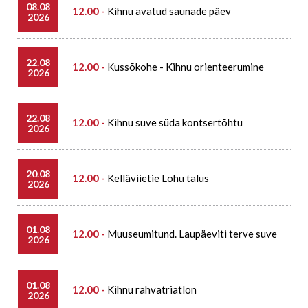
08.08
12.00 -
Kihnu avatud saunade päev
2026
22.08
12.00 -
Kussõkohe - Kihnu orienteerumine
2026
22.08
12.00 -
Kihnu suve süda kontsertõhtu
2026
20.08
12.00 -
Kelläviietie Lohu talus
2026
01.08
12.00 -
Muuseumitund. Laupäeviti terve suve
2026
01.08
12.00 -
Kihnu rahvatriatlon
2026