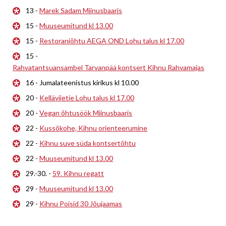
13 -
Marek Sadam Miinusbaaris
15 -
Muuseumitund kl 13.00
15 -
Restoraniõhtu AEGA OND Lohu talus kl 17.00
15 -
Rahvatantsuansambel Tarvanpää kontsert Kihnu Rahvamajas
16 - Jumalateenistus kirikus kl 10.00
20 -
Kelläviietie Lohu talus kl 17.00
20 -
Vegan õhtusöök Miinusbaaris
22 -
Kussõkohe, Kihnu orienteerumine
22 -
Kihnu suve süda kontsertõhtu
22 -
Muuseumitund kl 13.00
29.-30. -
59. Kihnu regatt
29 -
Muuseumitund kl 13.00
29 -
Kihnu Poisid 30 Jõujaamas