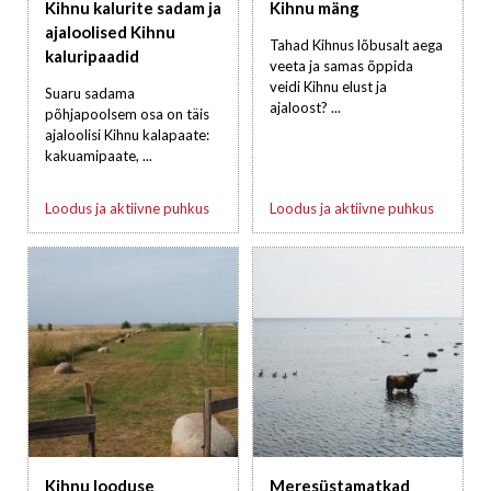
Kihnu kalurite sadam ja
Kihnu mäng
ajaloolised Kihnu
Tahad Kihnus lõbusalt aega
kaluripaadid
veeta ja samas õppida
veidi Kihnu elust ja
Suaru sadama
ajaloost? ...
põhjapoolsem osa on täis
ajaloolisi Kihnu kalapaate:
kakuamipaate, ...
Loodus ja aktiivne puhkus
Loodus ja aktiivne puhkus
Kihnu looduse
Meresüstamatkad