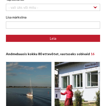
- vali üks või mitu -
Lisa märksõna
Andmebaasis kokku 80 ettevõtet, vastuseks sobivaid
16