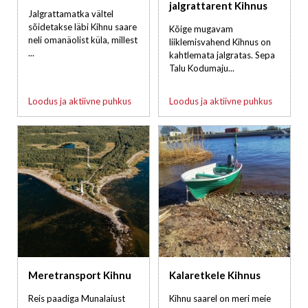
jalgrattarent Kihnus
Jalgrattamatka vältel
sõidetakse läbi Kihnu saare
Kõige mugavam
neli omanäolist küla, millest
liiklemisvahend Kihnus on
...
kahtlemata jalgratas. Sepa
Talu Kodumaju...
Loodus ja aktiivne puhkus
Loodus ja aktiivne puhkus
Meretransport Kihnu
Kalaretkele Kihnus
Reis paadiga Munalaiust
Kihnu saarel on meri meie