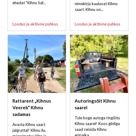
ehedat "Kihnu Saf...
nimekirja kuuluvat Kihnu
saart. Kihnu on...
Loodus ja aktiivne puhkus
Loodus ja aktiivne puhkus
Rattarent „Kihnus
Autoringsõit Kihnu
Veereb“ Kihnu
saarel
sadamas
Tule koge autoga ringõitu
Kihnu saarel! Koos giidiga
Avasta Kihnu saart
saad reisida Kihnu
jalgrattal! Kihnu ilu,
eripaika...