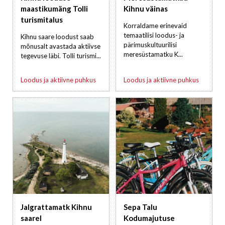
maastikumäng Tolli
Kihnu väinas
turismitalus
Korraldame erinevaid
temaatilisi loodus- ja
Kihnu saare loodust saab
pärimuskultuurilisi
mõnusalt avastada aktiivse
meresüstamatku K...
tegevuse läbi. Tolli turismi...
Loodus ja aktiivne puhkus
Loodus ja aktiivne puhkus
Jalgrattamatk Kihnu
Sepa Talu
saarel
Kodumajutuse