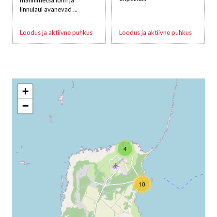
männimetsa lõhn ja
linnulaul avanevad ...
Loodus ja aktiivne puhkus
Loodus ja aktiivne puhkus
+
−
4
10