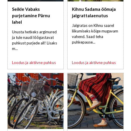
Seikle Vabaks
Kihnu Sadama öömaja
purjetamine Pärnu
jalgrattalaenutus
lahel
Jalgratas on Kihnu saarel
liikumiseks kõige mugavam
Unusta hetkeks argimured
vahend. Saad teha
ja tule naudi lõõgastavat
puhkepause...
puhkust purjede all! Lisaks
m...
Loodus ja aktiivne puhkus
Loodus ja aktiivne puhkus