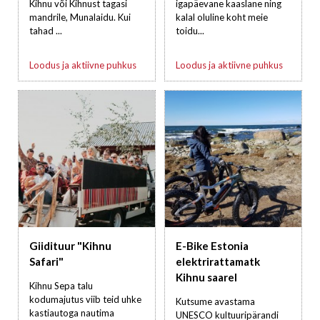
Kihnu või Kihnust tagasi
igapäevane kaaslane ning
mandrile, Munalaidu. Kui
kalal oluline koht meie
tahad ...
toidu...
Loodus ja aktiivne puhkus
Loodus ja aktiivne puhkus
Giidituur "Kihnu
E-Bike Estonia
Safari"
elektrirattamatk
Kihnu saarel
Kihnu Sepa talu
kodumajutus viib teid uhke
Kutsume avastama
kastiautoga nautima
UNESCO kultuuripärandi