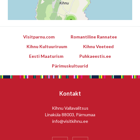
2
Visitparnu.com
Romantiline Rannatee
Kihnu Kultuuriruum
Kihnu Veeteed
Eesti Maaturism
Puhkaeestis.ee
Pärimuskultuurid
Leaflet
Kontakt
Kihnu Vallavalitsus
Linaküla 88003, Pärnumaa
info@visitkihnu.ee