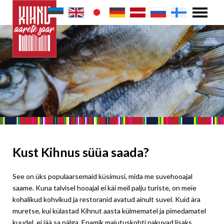
Kust Kihnus süüa saada?
See on üks populaarsemaid küsimusi, mida me suvehooajal
saame. Kuna talvisel hooajal ei käi meil palju turiste, on meie
kohalikud kohvikud ja restoranid avatud ainult suvel. Kuid ära
muretse, kui külastad Kihnut aasta külmematel ja pimedamatel
kuudel, ei jää sa nälga. Enamik majutuskohti pakuvad lisaks