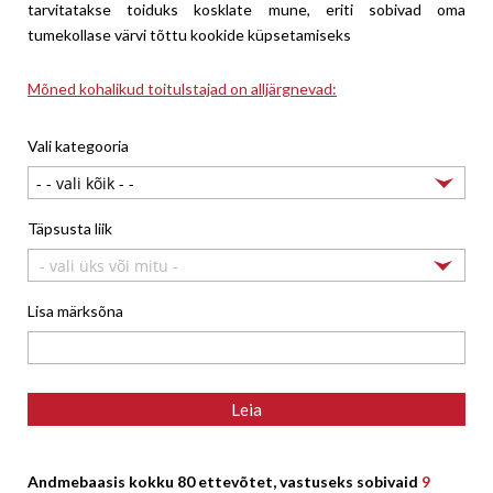
tarvitatakse toiduks kosklate mune, eriti sobivad oma
tumekollase värvi tõttu kookide küpsetamiseks
Mõned kohalikud toitulstajad on alljärgnevad:
Vali kategooria
Täpsusta liik
- vali üks või mitu -
Lisa märksõna
Andmebaasis kokku 80 ettevõtet, vastuseks sobivaid
9