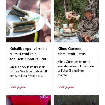
Kohalik amps - värskelt
Kihnu Gurmee -
suitsutatud kala
elamustoitlustus
tõeliselt Kihnu kalurilt
Kihnu Gurmees pakume
saarele seilanud külalistele
On ilus päev ja kaluri saak
erilisi ja üllatuslikke
on hea. See tähendab ainult
maitse...
seda, et juba õhtuks tul...
Söök ja jook
Söök ja jook