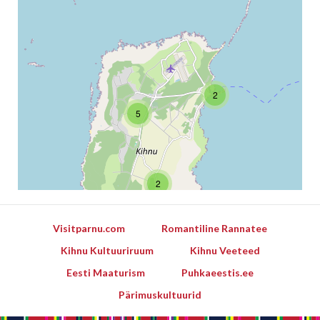
2
5
2
Visitparnu.com
Romantiline Rannatee
Kihnu Kultuuriruum
Kihnu Veeteed
Eesti Maaturism
Puhkaeestis.ee
Pärimuskultuurid