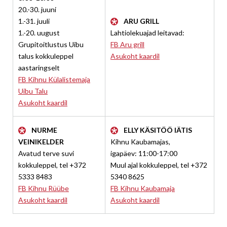
20.-30. juuni
1.-31. juuli
ARU GRILL
1.-20. uugust
Lahtiolekuajad leitavad:
Grupitoitlustus Uibu
FB Aru grill
talus kokkuleppel
Asukoht kaardil
aastaringselt
FB Kihnu Külalistemaja
Uibu Talu
Asukoht kaardil
NURME
ELLY KÄSITÖÖ IÄTIS
VEINIKELDER
Kihnu Kaubamajas,
Avatud terve suvi
igapäev: 11:00-17:00
kokkuleppel, tel +372
Muul ajal kokkuleppel, tel +372
5333 8483
5340 8625
FB Kihnu Rüübe
FB Kihnu Kaubamaja
Asukoht kaardil
Asukoht kaardil