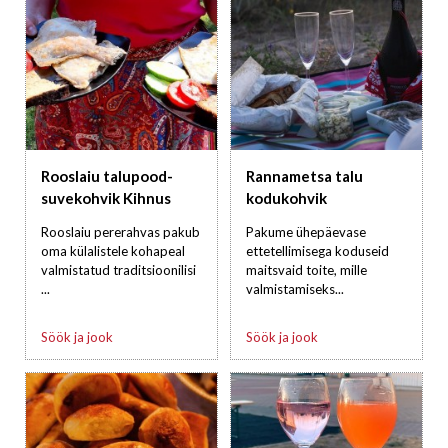
Rooslaiu talupood-
Rannametsa talu
suvekohvik Kihnus
kodukohvik
Rooslaiu pererahvas pakub
Pakume ühepäevase
oma külalistele kohapeal
ettetellimisega koduseid
valmistatud traditsioonilisi
maitsvaid toite, mille
...
valmistamiseks...
Söök ja jook
Söök ja jook