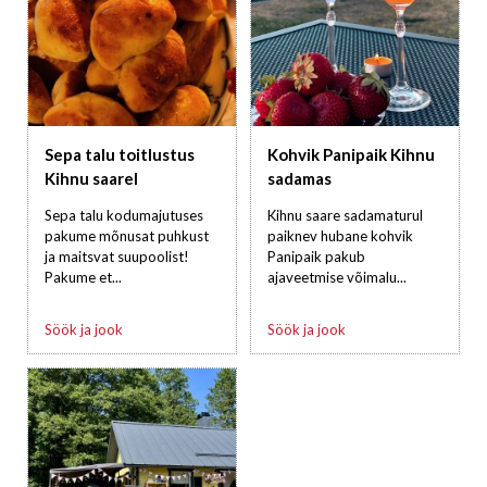
Sepa talu toitlustus
Kohvik Panipaik Kihnu
Kihnu saarel
sadamas
Sepa talu kodumajutuses
Kihnu saare sadamaturul
pakume mõnusat puhkust
paiknev hubane kohvik
ja maitsvat suupoolist!
Panipaik pakub
Pakume et...
ajaveetmise võimalu...
Söök ja jook
Söök ja jook