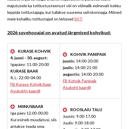
majutusele ka toitlustusteenust või on võimalik eelnevalt kokku
leppida toitlustajaga, kui tullakse suurema seltskonnaga. Mõned
meie kohaliku toitlustajad on leitavad
SIIT
.
2026 suvehooajal on avatud järgmised kohvikud:
KURASE KOHVIK
KOHVIK PANIPAIK
4. juuni - 30. august:
juunis:
14:00-20:00
Igapäev: 11:00-20:00
juulis:
14:00-21:00
KURASE BAAR
augustis:
14:00-20:00
R, L: 22:00-04:00
FB Kohvik Panipaik
FB Kurase Kohvik/baar
Asukoht kaardil
Asukokht kaardil
MIINUSBAAR
ROOSLAIU TALU
Iga päev 12.00-00.00
Juunis: 9.00-17.00
Kui esineb muudatusi, siis
Juulis: 9.00-18.00
antakse teada oma