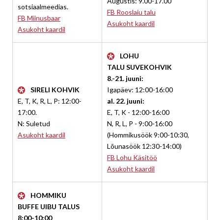
Augustis: 9.00-17.00
sotsiaalmeedias.
FB Rooslaiu talu
FB Miinusbaar
Asukoht kaardil
Asukoht kaardil
LOHU
TALU SUVEKOHVIK
8.-21. juuni:
SIRELI KOHVIK
Igapäev: 12:00-16:00
E, T, K, R, L, P: 12:00-
al. 22. juuni:
17:00.
E, T, K - 12:00-16:00
N: Suletud
N, R, L, P - 9:00-16:00
Asukoht kaardil
(Hommikusöök 9:00-10:30,
Lõunasöök 12:30-14:00)
FB Lohu Käsitöö
Asukoht kaardil
HOMMIKU
BUFFE UIBU TALUS
8:00-10:00