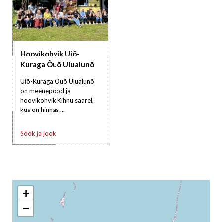
Hoovikohvik Uiõ-
Kuraga Õuõ Ulualunõ
Uiõ-Kuraga Õuõ Ulualunõ
on meenepood ja
hoovikohvik Kihnu saarel,
kus on hinnas ...
Söök ja jook
+
−