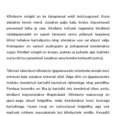
Kihnlaste söögid on ka tänapäeval veidi teistsugused. Kuna
elatakse keset merd, süüakse palju kala, kodus küpsetavad
pereemad leiba ja saia. Kindlate toitude tegemine kindlatel
nädalapäevadel on saarel tänaseni vastu pidanud: laupäeva
õhtul tehakse kartuliputru ning võetakse soe sai ahjust välja.
Kolmapäev on samuti pudrupäev ja pühapäeval keedetakse
suppi. Kindlad söögid on kosjas, pulmas ja pühade ajal, (näiteks
surnu kirtsu panemisel süüakse vana kombe kohaselt putru).
Tähtsat täiendust kihnlaste igapäevasele söömisele annab meri,
erinevat kala süüakse erineval viisil. Väga tihti on igapäevaseks
toiduks keedetud kartulid hautatud räimedega ning panniliha.
Peolaua krooniks on liha ja kartulid, mis keedetud ühes potis,
kindlasti küpsetatakse lihapirukaid. Kihnlaste maiusroog on
ajast-aega olnud hülgeliha, mida keedetakse koos koorega
kartulitega. Uuem roog on suitsutatud hülgeliha, aga see
maitseb rohkem massakatele kui kihnlastele endile. Kevaditi