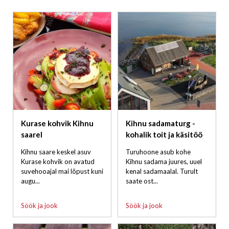
Kurase kohvik Kihnu
Kihnu sadamaturg -
saarel
kohalik toit ja käsitöö
Kihnu saare keskel asuv
Turuhoone asub kohe
Kurase kohvik on avatud
Kihnu sadama juures, uuel
suvehooajal mai lõpust kuni
kenal sadamaalal. Turult
augu...
saate ost...
Söök ja jook
Söök ja jook