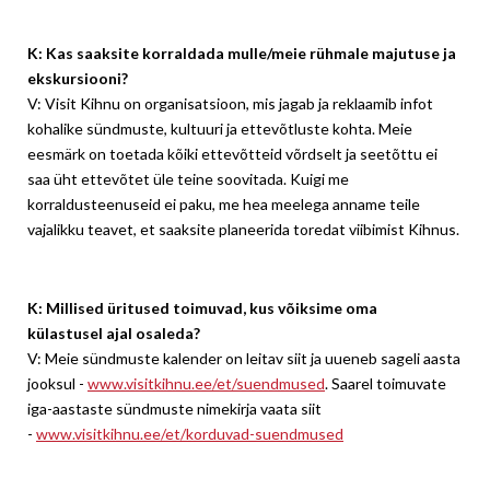
K: Kas saaksite korraldada mulle/meie rühmale majutuse ja
ekskursiooni?
V: Visit Kihnu on organisatsioon, mis jagab ja reklaamib infot
kohalike sündmuste, kultuuri ja ettevõtluste kohta. Meie
eesmärk on toetada kõiki ettevõtteid võrdselt ja seetõttu ei
saa üht ettevõtet üle teine soovitada. Kuigi me
korraldusteenuseid ei paku, me hea meelega anname teile
vajalikku teavet, et saaksite planeerida toredat viibimist Kihnus.
K: Millised üritused toimuvad, kus võiksime oma
külastusel ajal osaleda?
V: Meie sündmuste kalender on leitav siit ja uueneb sageli aasta
jooksul -
www.visitkihnu.ee/et/suendmused
. Saarel toimuvate
iga-aastaste sündmuste nimekirja vaata siit
-
www.visitkihnu.ee/et/korduvad-suendmused