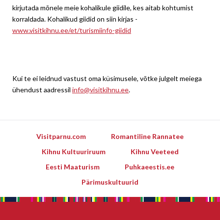
kirjutada mõnele meie kohalikule giidile, kes aitab kohtumist
korraldada. Kohalikud giidid on siin kirjas -
www.visitkihnu.ee/et/turismiinfo-giidid
Kui te ei leidnud vastust oma küsimusele, võtke julgelt meiega
ühendust aadressil
info@visitkihnu.ee
.
Visitparnu.com
Romantiline Rannatee
Kihnu Kultuuriruum
Kihnu Veeteed
Eesti Maaturism
Puhkaeestis.ee
Pärimuskultuurid