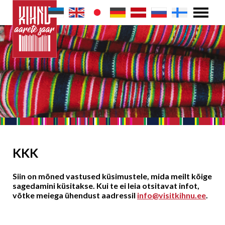
KKK
Siin on mõned vastused küsimustele, mida meilt kõige
sagedamini küsitakse. Kui te ei leia otsitavat infot,
võtke meiega ühendust aadressil
info@visitkihnu.ee
.