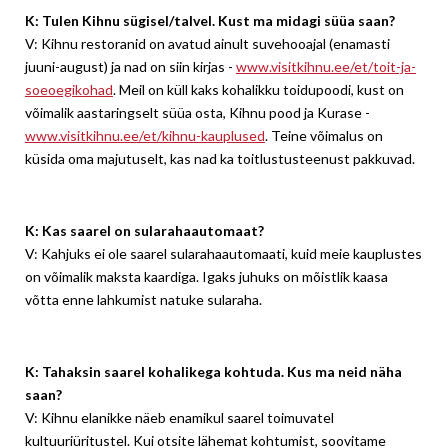
K: Tulen Kihnu sügisel/talvel. Kust ma midagi süüa saan?
V: Kihnu restoranid on avatud ainult suvehooajal (enamasti
juuni-august) ja nad on siin kirjas -
www.visitkihnu.ee/et/toit-ja-
soeoegikohad
. Meil on küll kaks kohalikku toidupoodi, kust on
võimalik aastaringselt süüa osta, Kihnu pood ja Kurase -
www.visitkihnu.ee/et/kihnu-kauplused
. Teine võimalus on
küsida oma majutuselt, kas nad ka toitlustusteenust pakkuvad.
K: Kas saarel on sularahaautomaat?
V: Kahjuks ei ole saarel sularahaautomaati, kuid meie kauplustes
on võimalik maksta kaardiga. Igaks juhuks on mõistlik kaasa
võtta enne lahkumist natuke sularaha.
K: Tahaksin saarel kohalikega kohtuda. Kus ma neid näha
saan?
V: Kihnu elanikke näeb enamikul saarel toimuvatel
kultuuriüritustel. Kui otsite lähemat kohtumist, soovitame