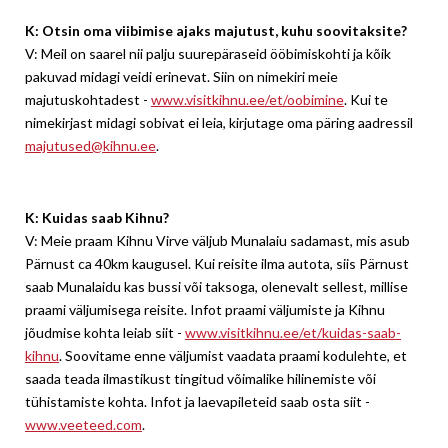
K: Otsin oma viibimise ajaks majutust, kuhu soovitaksite?
V: Meil on saarel nii palju suurepäraseid ööbimiskohti ja kõik
pakuvad midagi veidi erinevat. Siin on nimekiri meie
majutuskohtadest -
www.visitkihnu.ee/et/oobimine
. Kui te
nimekirjast midagi sobivat ei leia, kirjutage oma päring aadressil
majutused@kihnu.ee
.
K: Kuidas saab Kihnu?
V: Meie praam Kihnu Virve väljub Munalaiu sadamast, mis asub
Pärnust ca 40km kaugusel. Kui reisite ilma autota, siis Pärnust
saab Munalaidu kas bussi või taksoga, olenevalt sellest, millise
praami väljumisega reisite. Infot praami väljumiste ja Kihnu
jõudmise kohta leiab siit -
www.visitkihnu.ee/et/kuidas-saab-
kihnu
. Soovitame enne väljumist vaadata praami kodulehte, et
saada teada ilmastikust tingitud võimalike hilinemiste või
tühistamiste kohta. Infot ja laevapileteid saab osta siit -
www.veeteed.com
.