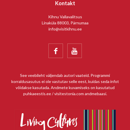
Kontakt
Kihnu Vallavalitsus
Linaküla 88003, Pärnumaa
info@visitkihnu.ee


See veebileht väljendab autori vaateid. Programmi
korraldusasutus ei ole vastutav selle eest, kuidas seda infot
võidakse kasutada. Andmete kuvamiseks on kasutatud
puhkaeestis.ee / visitestonia.com andmebaasi.