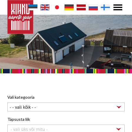
Vali kategooria
Täpsusta liik
- vali üks või mitu -