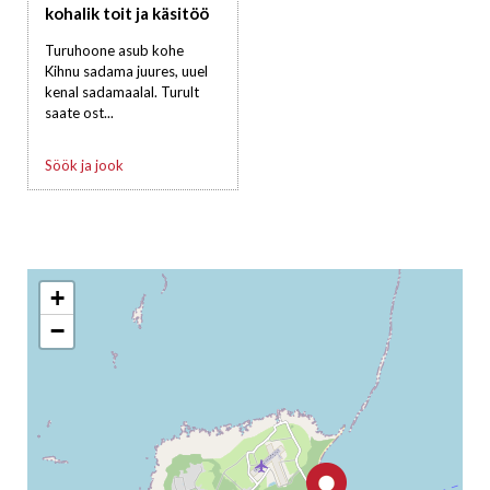
kohalik toit ja käsitöö
Turuhoone asub kohe
Kihnu sadama juures, uuel
kenal sadamaalal. Turult
saate ost...
Söök ja jook
+
−