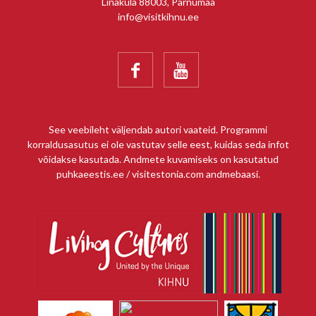
Linaküla 88003, Pärnumaa
info@visitkihnu.ee


See veebileht väljendab autori vaateid. Programmi
korraldusasutus ei ole vastutav selle eest, kuidas seda infot
võidakse kasutada. Andmete kuvamiseks on kasutatud
puhkaeestis.ee / visitestonia.com andmebaasi.