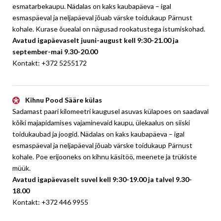
esmatarbekaupu. Nädalas on kaks kaubapäeva – igal
esmaspäeval ja neljapäeval jõuab värske toidukaup Pärnust
kohale. Kurase õuealal on nägusad rookatustega istumiskohad.
Avatud igapäevaselt juuni-august kell 9:30-21.00 ja
september-mai 9.30-20.00
Kontakt: +372 5255172
Kihnu Pood Sääre külas
​Sadamast paari kilomeetri kaugusel asuvas külapoes on saadaval
kõiki majapidamises vajaminevaid kaupu, ülekaalus on siiski
toidukaubad ja joogid. Nädalas on kaks kaubapäeva – igal
esmaspäeval ja neljapäeval jõuab värske toidukaup Pärnust
kohale. Poe erijooneks on kihnu käsitöö, meenete ja trükiste
müük.
Avatud igapäevaselt suvel kell 9:30-19.00 ja talvel 9.30-
18.00
Kontakt: +372 446 9955