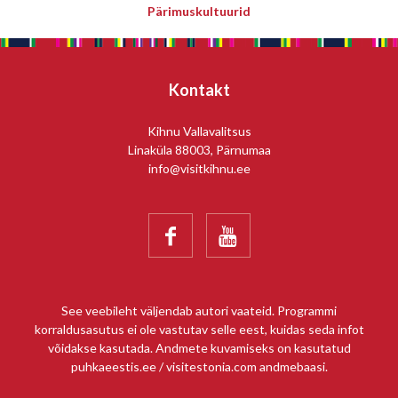
Pärimuskultuurid
Kontakt
Kihnu Vallavalitsus
Linaküla 88003, Pärnumaa
info@visitkihnu.ee


See veebileht väljendab autori vaateid. Programmi
korraldusasutus ei ole vastutav selle eest, kuidas seda infot
võidakse kasutada. Andmete kuvamiseks on kasutatud
puhkaeestis.ee / visitestonia.com andmebaasi.