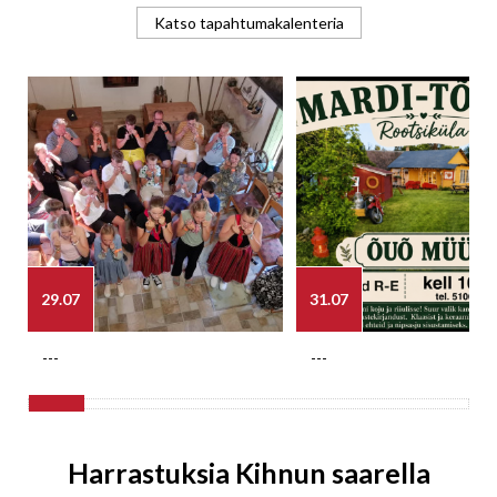
Katso tapahtumakalenteria
29.07
31.07
---
---
Harrastuksia Kihnun saarella