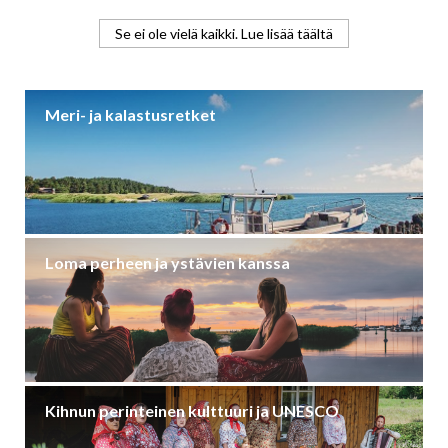
Se ei ole vielä kaikki. Lue lisää täältä
Meri- ja kalastusretket
Loma perheen ja ystävien kanssa
Kihnun perinteinen kulttuuri ja UNESCO