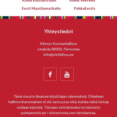
Kihnu Kultuuriruum
Kihnu Veeteed
pärimusringi toimumist
toetab Kihnu Vallavalitsus,
Eesti Maatilamatkailu
PuhkaEestis
aitäh! 🙏 Täname kõiki
abilisi, panustajaid ja
ehitajaid, kes on aidanud
mudilasringil teoks saada!
Yhteystiedot
Kihnu vald SA Kihnu
Kultuuriruum
Kihnun Kunnanhallitus
Linaküla 88003, Pärnumaa
info@visitkihnu.ee


Tämä sivusto ilmaisee kirjoittajan näkemyksiä. Ohjelman
hallintoviranomainen ei ole vastuussa siitä, kuinka näitä tietoja
voidaan käyttää. Tietojen esittämiseksi on käytetty
puhkaeestis.ee / visitestonia.com tietokantaa.