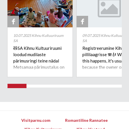


10.07.2025 Kihnu Kultuuriruum
09.07.2025 Kihnu Kultuuriru
SA
SA
🧸SA Kihnu Kultuuriruumi
Registreerumine Kihnu
loodud mudilaste
pillilaagrisse 🪗🎻 When
pärimusringi teine nädal
this happens, it's usually
Metsamaa pärimustalus on
because the owner only
kohe-kohe lõppemas.
shared it with a small gr
Lapsed ja juhendajad Agne,
of people, changed who 
Ave ning Annika on rõõmsad
see it or it's been deleted
ja rahul. 🪗🎸Eile käisid meil
külas Uiõ-Kuraga Mari koos
ema Helgaga. Laulsime ja
õppisime kihnu tantse. Uuel
nädalal juba uued seiklused
Visitparnu.com
Romantiline Rannatee
😊 👏 Mudilaste