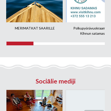
MERIMATKAT SAARILLE
Polkupyörävuokraamo ai
Kihnun satamassa!
Sociālie mediji