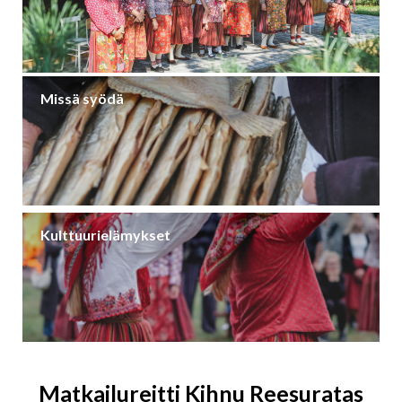
Missä syödä
Kulttuurielämykset
Matkailureitti Kihnu Reesuratas