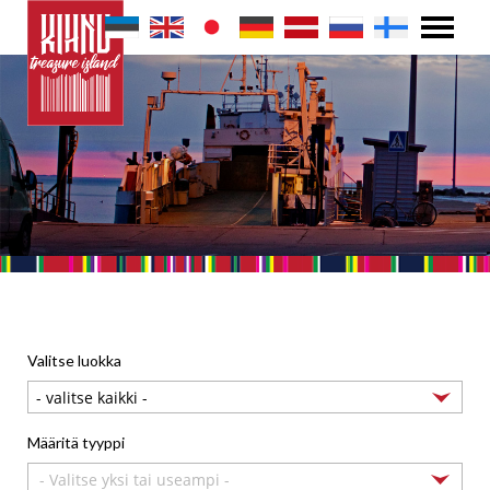
Valitse luokka
Määritä tyyppi
- Valitse yksi tai useampi -