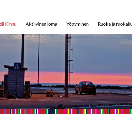
dä Kihnu
Aktiivinen loma
Yöpyminen
Ruoka ja ruokail