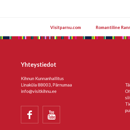
Visitparnu.com
Romantiline Ran
Yhteystiedot
Kihnun Kunnanhallitus
Linaküla 88003, Pärnumaa
Tä
info@visitkihnu.ee
Oh
si
Ti
pu

