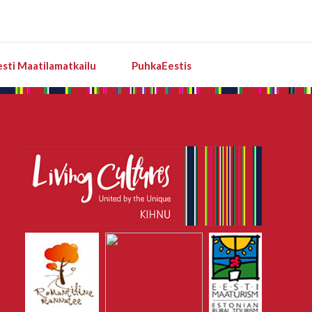
esti Maatilamatkailu
PuhkaEestis