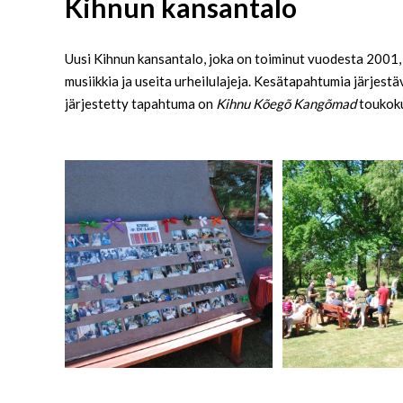
Kihnun kansantalo
Uusi Kihnun kansantalo, joka on toiminut vuodesta 2001, ta
musiikkia ja useita urheilulajeja. Kesätapahtumia järjest
järjestetty tapahtuma on
Kihnu Kõegõ Kangõmad
toukok