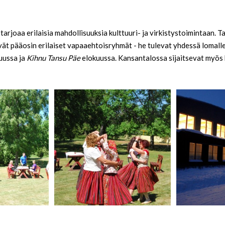
rjoaa erilaisia mahdollisuuksia kulttuuri- ja virkistystoimintaan. Ta
ävät pääosin erilaiset vapaaehtoisryhmät - he tulevat yhdessä lomalle
uussa ja
Kihnu Tansu Päe
elokuussa. Kansantalossa sijaitsevat myös ki