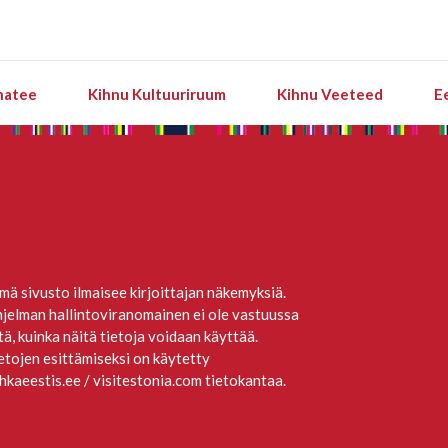
natee
Kihnu Kultuuriruum
Kihnu Veeteed
E
mä sivusto ilmaisee kirjoittajan näkemyksiä.
jelman hallintoviranomainen ei ole vastuussa
itä, kuinka näitä tietoja voidaan käyttää.
etojen esittämiseksi on käytetty
hkaeestis.ee / visitestonia.com tietokantaa.