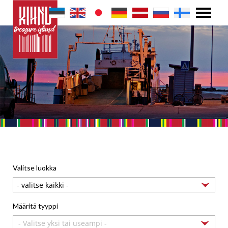
Valitse luokka
Määritä tyyppi
- Valitse yksi tai useampi -