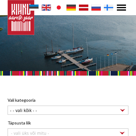
Vali kategooria
Täpsusta liik
- vali üks või mitu -