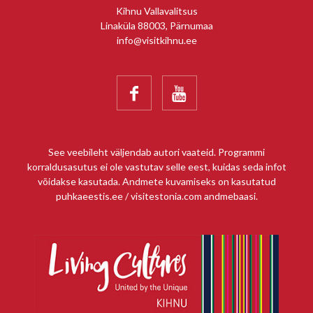
Kihnu Vallavalitsus
Linaküla 88003, Pärnumaa
info@visitkihnu.ee


See veebileht väljendab autori vaateid. Programmi
korraldusasutus ei ole vastutav selle eest, kuidas seda infot
võidakse kasutada. Andmete kuvamiseks on kasutatud
puhkaeestis.ee / visitestonia.com andmebaasi.