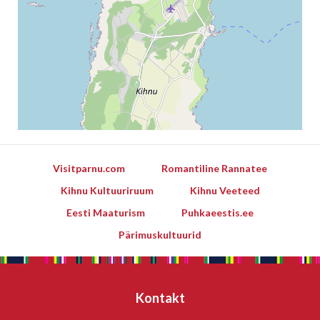
Visitparnu.com
Romantiline Rannatee
Kihnu Kultuuriruum
Kihnu Veeteed
Eesti Maaturism
Puhkaeestis.ee
Pärimuskultuurid
Leaflet
Kontakt