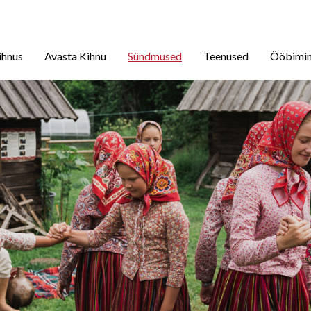
ihnus
Avasta Kihnu
Sündmused
Teenused
Ööbimi