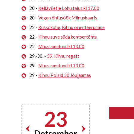
20 -
Kelläviietie Lohu talus kl 17.00
20 -
Vegan õhtusöök Miinusbaaris
22 -
Kussõkohe, Kihnu orienteerumine
22 -
Kihnu suve süda kontsertõhtu
22 -
Muuseumitund kl 13.00
29.-30. -
59. Kihnu regatt
29 -
Muuseumitund kl 13.00
29 -
Kihnu Poisid 30 Jõujaamas
23
Detsember