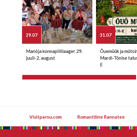
29.07
31.07
Manõja konnapillilaager 29.
Õuemüük ja mütsi
juuli-2. august
Mardi-Tõnise talu
E
Visitparnu.com
Romantiline Rannatee