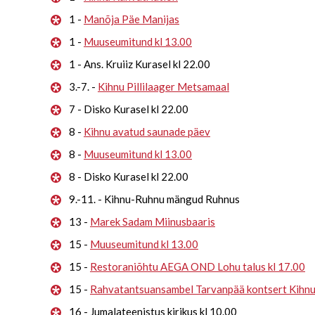
1 -
Manõja Päe Manijas
1 -
Muuseumitund kl 13.00
1 - Ans. Kruiiz Kurasel kl 22.00
3.-7. -
Kihnu Pillilaager Metsamaal
7 - Disko Kurasel kl 22.00
8 -
Kihnu avatud saunade päev
8 -
Muuseumitund kl 13.00
8 - Disko Kurasel kl 22.00
9.-11. - Kihnu-Ruhnu mängud Ruhnus
13 -
Marek Sadam Miinusbaaris
15 -
Muuseumitund kl 13.00
15 -
Restoraniõhtu AEGA OND Lohu talus kl 17.00
15 -
Rahvatantsuansambel Tarvanpää kontsert Kihn
16 - Jumalateenistus kirikus kl 10.00