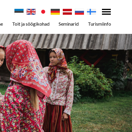
ne
Toit ja söögikohad
Seminarid
Turismiinfo