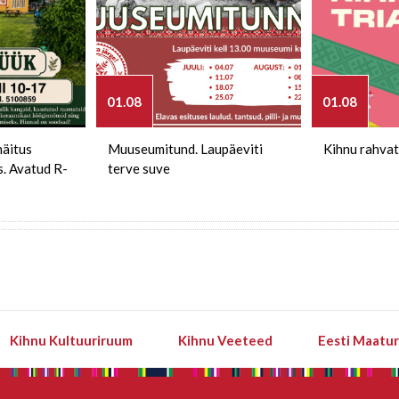
01.08
01.08
näitus
Muuseumitund. Laupäeviti
Kihnu rahvat
s. Avatud R-
terve suve
Kihnu Kultuuriruum
Kihnu Veeteed
Eesti Maatu