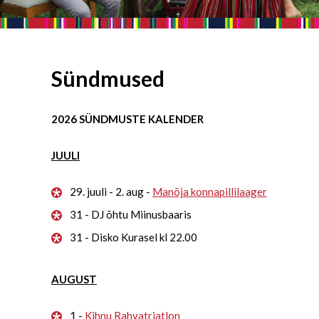
Sündmused
2026 SÜNDMUSTE KALENDER
JUULI
29. juuli - 2. aug -
Manõja konnapillilaager
31 - DJ õhtu Miinusbaaris
31 - Disko Kurasel kl 22.00
AUGUST
1 -
Kihnu Rahvatriatlon