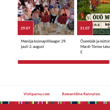
29.07
31.07
Manõja konnapillilaager 29.
Õuemüük ja mütsi
juuli-2. august
Mardi-Tõnise talu
E
Visitparnu.com
Romantiline Rannatee