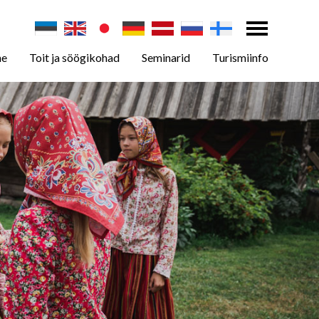
ne
Toit ja söögikohad
Seminarid
Turismiinfo