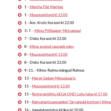
1 -
Manõja Päe Manijas
1 -
Muuseumitund kl 13.00
1 - Ans. Kruiiz Kurasel kl 22.00
3.-7. -
Kihnu Pillilaager Metsamaal
7 - Disko Kurasel kl 22.00
8 -
Kihnu avatud saunade päev
8 -
Muuseumitund kl 13.00
8 - Disko Kurasel kl 22.00
9.-11. - Kihnu-Ruhnu mängud Ruhnus
13 -
Marek Sadam Miinusbaaris
15 -
Muuseumitund kl 13.00
15 -
Restoraniõhtu AEGA OND Lohu talus kl 17.00
15 -
Rahvatantsuansambel Tarvanpää kontsert Kihn
16 - Jumalateenistus kirikus kl 10.00