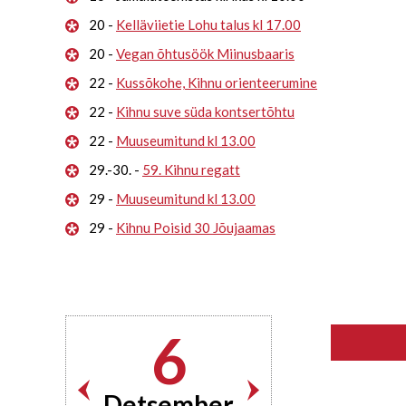
20 -
Kelläviietie Lohu talus kl 17.00
20 -
Vegan õhtusöök Miinusbaaris
22 -
Kussõkohe, Kihnu orienteerumine
22 -
Kihnu suve süda kontsertõhtu
22 -
Muuseumitund kl 13.00
29.-30. -
59. Kihnu regatt
29 -
Muuseumitund kl 13.00
29 -
Kihnu Poisid 30 Jõujaamas
6
Detsember