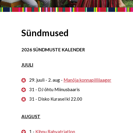
Sündmused
2026 SÜNDMUSTE KALENDER
JUULI
29. juuli - 2. aug -
Manõja konnapillilaager
31 - DJ õhtu Miinusbaaris
31 - Disko Kurasel kl 22.00
AUGUST
1 -
Kihnu Rahvatriatlon