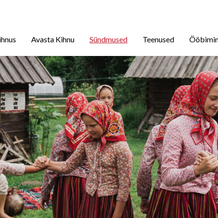
ihnus
Avasta Kihnu
Sündmused
Teenused
Ööbimi