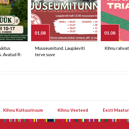
01.08
01.08
näitus
Muuseumitund. Laupäeviti
Kihnu rahvat
s. Avatud R-
terve suve
Kihnu Kultuuriruum
Kihnu Veeteed
Eesti Maatu