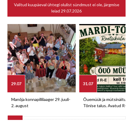
Valitud kuupäeval ühtegi olulist sündmust ei ole, järgmise
leiad
29.07.2026
29.07
31.07
Manõja konnapillilaager 29. juuli-
Õuemüük ja mütsinäitus M
2. august
Tõnise talus. Avatud R-E