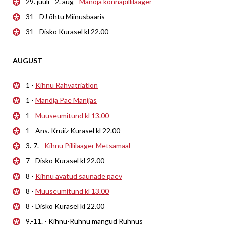
29. juuli - 2. aug -
Manõja konnapillilaager
31 - DJ õhtu Miinusbaaris
31 - Disko Kurasel kl 22.00
AUGUST
1 -
Kihnu Rahvatriatlon
1 -
Manõja Päe Manijas
1 -
Muuseumitund kl 13.00
1 - Ans. Kruiiz Kurasel kl 22.00
3.-7. -
Kihnu Pillilaager Metsamaal
7 - Disko Kurasel kl 22.00
8 -
Kihnu avatud saunade päev
8 -
Muuseumitund kl 13.00
8 - Disko Kurasel kl 22.00
9.-11. - Kihnu-Ruhnu mängud Ruhnus