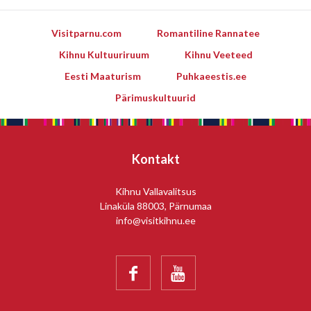
Visitparnu.com
Romantiline Rannatee
Kihnu Kultuuriruum
Kihnu Veeteed
Eesti Maaturism
Puhkaeestis.ee
Pärimuskultuurid
Kontakt
Kihnu Vallavalitsus
Linaküla 88003, Pärnumaa
info@visitkihnu.ee

