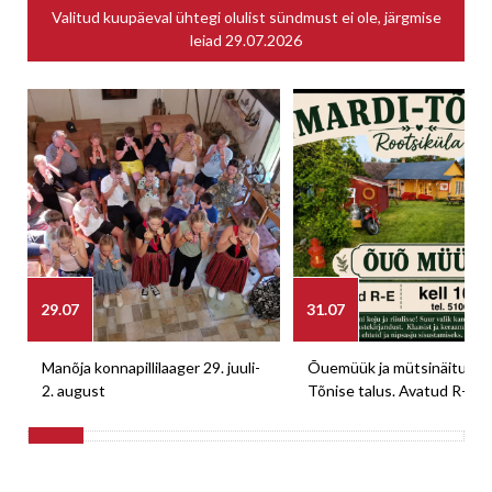
Valitud kuupäeval ühtegi olulist sündmust ei ole, järgmise
leiad
29.07.2026
29.07
31.07
Manõja konnapillilaager 29. juuli-
Õuemüük ja mütsinäitus M
2. august
Tõnise talus. Avatud R-E