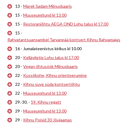
13 -
Marek Sadam Miinusbaaris
15 -
Muuseumitund kl 13.00
15 -
Restoraniõhtu AEGA OND Lohu talus kl 17.00
15 -
Rahvatantsuansambel Tarvanpää kontsert Kihnu Rahvamajas
16 - Jumalateenistus kirikus kl 10.00
20 -
Kelläviietie Lohu talus kl 17.00
20 -
Vegan õhtusöök Miinusbaaris
22 -
Kussõkohe, Kihnu orienteerumine
22 -
Kihnu suve süda kontsertõhtu
22 -
Muuseumitund kl 13.00
29.-30. -
59. Kihnu regatt
29 -
Muuseumitund kl 13.00
29 -
Kihnu Poisid 30 Jõujaamas