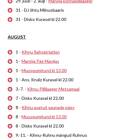
29. juuli - 2. aug -
Manõja konnapillilaager
31 - DJ õhtu Miinusbaaris
31 - Disko Kurasel kl 22.00
AUGUST
1 -
Kihnu Rahvatriatlon
1 -
Manõja Päe Manijas
1 -
Muuseumitund kl 13.00
1 - Ans. Kruiiz Kurasel kl 22.00
3.-7. -
Kihnu Pillilaager Metsamaal
7 - Disko Kurasel kl 22.00
8 -
Kihnu avatud saunade päev
8 -
Muuseumitund kl 13.00
8 - Disko Kurasel kl 22.00
9.-11. - Kihnu-Ruhnu mängud Ruhnus