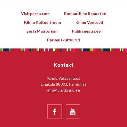
Visitparnu.com
Romantiline Rannatee
Kihnu Kultuuriruum
Kihnu Veeteed
Eesti Maaturism
Puhkaeestis.ee
Pärimuskultuurid
Kontakt
Kihnu Vallavalitsus
Linaküla 88003, Pärnumaa
info@visitkihnu.ee

