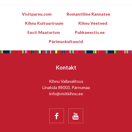
Visitparnu.com
Romantiline Rannatee
Kihnu Kultuuriruum
Kihnu Veeteed
Eesti Maaturism
Puhkaeestis.ee
Pärimuskultuurid
Kontakt
Kihnu Vallavalitsus
Linaküla 88003, Pärnumaa
info@visitkihnu.ee

