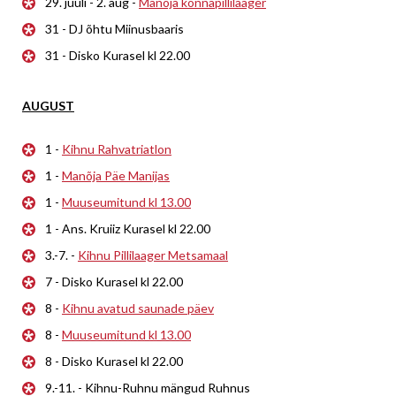
29. juuli - 2. aug -
Manõja konnapillilaager
31 - DJ õhtu Miinusbaaris
31 - Disko Kurasel kl 22.00
AUGUST
1 -
Kihnu Rahvatriatlon
1 -
Manõja Päe Manijas
1 -
Muuseumitund kl 13.00
1 - Ans. Kruiiz Kurasel kl 22.00
3.-7. -
Kihnu Pillilaager Metsamaal
7 - Disko Kurasel kl 22.00
8 -
Kihnu avatud saunade päev
8 -
Muuseumitund kl 13.00
8 - Disko Kurasel kl 22.00
9.-11. - Kihnu-Ruhnu mängud Ruhnus