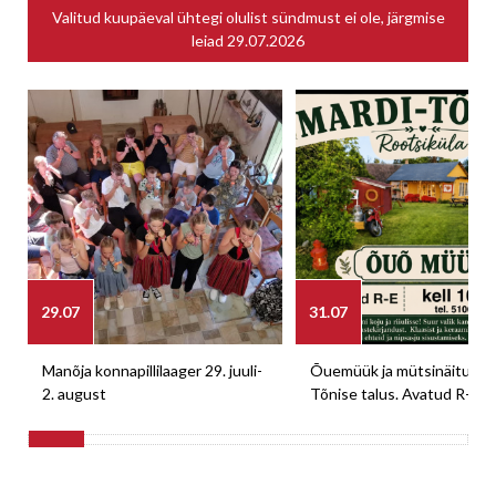
Valitud kuupäeval ühtegi olulist sündmust ei ole, järgmise
leiad
29.07.2026
29.07
31.07
Manõja konnapillilaager 29. juuli-
Õuemüük ja mütsinäitus M
2. august
Tõnise talus. Avatud R-E