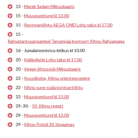
13 -
Marek Sadam Miinusbaaris
15 -
Muuseumitund kl 13.00
15 -
Restoraniõhtu AEGA OND Lohu talus kl 17.00
15 -
Rahvatantsuansambel Tarvanpää kontsert Kihnu Rahvamajas
16 - Jumalateenistus kirikus kl 10.00
20 -
Kelläviietie Lohu talus kl 17.00
20 -
Vegan õhtusöök Miinusbaaris
22 -
Kussõkohe, Kihnu orienteerumine
22 -
Kihnu suve süda kontsertõhtu
22 -
Muuseumitund kl 13.00
29.-30. -
59. Kihnu regatt
29 -
Muuseumitund kl 13.00
29 -
Kihnu Poisid 30 Jõujaamas