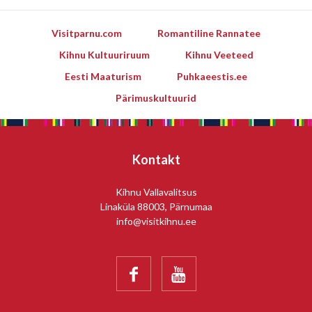
Visitparnu.com
Romantiline Rannatee
Kihnu Kultuuriruum
Kihnu Veeteed
Eesti Maaturism
Puhkaeestis.ee
Pärimuskultuurid
Kontakt
Kihnu Vallavalitsus
Linaküla 88003, Pärnumaa
info@visitkihnu.ee

