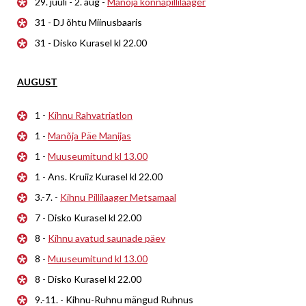
29. juuli - 2. aug -
Manõja konnapillilaager
31 - DJ õhtu Miinusbaaris
31 - Disko Kurasel kl 22.00
AUGUST
1 -
Kihnu Rahvatriatlon
1 -
Manõja Päe Manijas
1 -
Muuseumitund kl 13.00
1 - Ans. Kruiiz Kurasel kl 22.00
3.-7. -
Kihnu Pillilaager Metsamaal
7 - Disko Kurasel kl 22.00
8 -
Kihnu avatud saunade päev
8 -
Muuseumitund kl 13.00
8 - Disko Kurasel kl 22.00
9.-11. - Kihnu-Ruhnu mängud Ruhnus