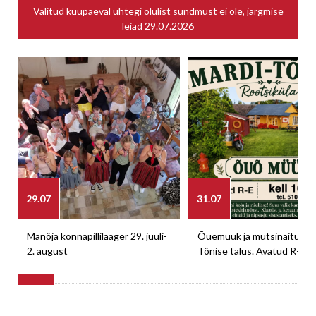
Valitud kuupäeval ühtegi olulist sündmust ei ole, järgmise
leiad
29.07.2026
29.07
31.07
Manõja konnapillilaager 29. juuli-
Õuemüük ja mütsinäitus M
2. august
Tõnise talus. Avatud R-E