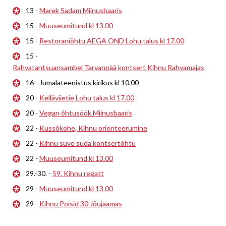
13 -
Marek Sadam Miinusbaaris
15 -
Muuseumitund kl 13.00
15 -
Restoraniõhtu AEGA OND Lohu talus kl 17.00
15 -
Rahvatantsuansambel Tarvanpää kontsert Kihnu Rahvamajas
16 - Jumalateenistus kirikus kl 10.00
20 -
Kelläviietie Lohu talus kl 17.00
20 -
Vegan õhtusöök Miinusbaaris
22 -
Kussõkohe, Kihnu orienteerumine
22 -
Kihnu suve süda kontsertõhtu
22 -
Muuseumitund kl 13.00
29.-30. -
59. Kihnu regatt
29 -
Muuseumitund kl 13.00
29 -
Kihnu Poisid 30 Jõujaamas