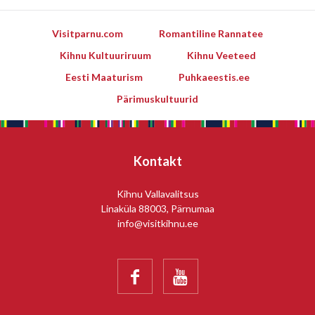
Visitparnu.com
Romantiline Rannatee
Kihnu Kultuuriruum
Kihnu Veeteed
Eesti Maaturism
Puhkaeestis.ee
Pärimuskultuurid
Kontakt
Kihnu Vallavalitsus
Linaküla 88003, Pärnumaa
info@visitkihnu.ee

