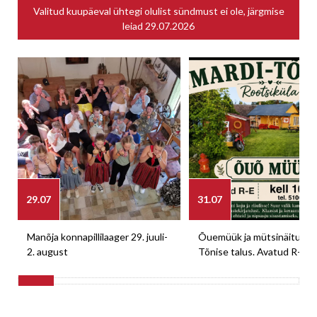
Valitud kuupäeval ühtegi olulist sündmust ei ole, järgmise
leiad
29.07.2026
29.07
31.07
Manõja konnapillilaager 29. juuli-
Õuemüük ja mütsinäitus M
2. august
Tõnise talus. Avatud R-E