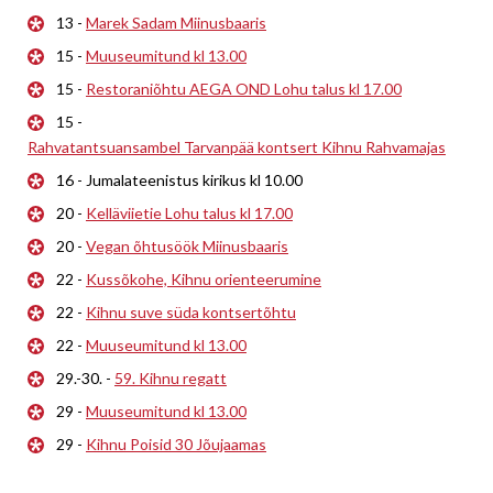
13 -
Marek Sadam Miinusbaaris
15 -
Muuseumitund kl 13.00
15 -
Restoraniõhtu AEGA OND Lohu talus kl 17.00
15 -
Rahvatantsuansambel Tarvanpää kontsert Kihnu Rahvamajas
16 - Jumalateenistus kirikus kl 10.00
20 -
Kelläviietie Lohu talus kl 17.00
20 -
Vegan õhtusöök Miinusbaaris
22 -
Kussõkohe, Kihnu orienteerumine
22 -
Kihnu suve süda kontsertõhtu
22 -
Muuseumitund kl 13.00
29.-30. -
59. Kihnu regatt
29 -
Muuseumitund kl 13.00
29 -
Kihnu Poisid 30 Jõujaamas