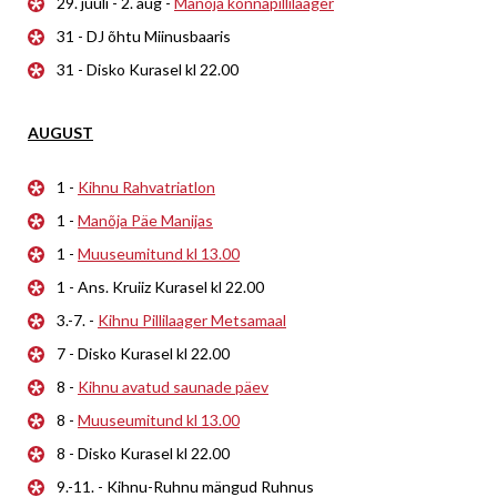
29. juuli - 2. aug -
Manõja konnapillilaager
31 - DJ õhtu Miinusbaaris
31 - Disko Kurasel kl 22.00
AUGUST
1 -
Kihnu Rahvatriatlon
1 -
Manõja Päe Manijas
1 -
Muuseumitund kl 13.00
1 - Ans. Kruiiz Kurasel kl 22.00
3.-7. -
Kihnu Pillilaager Metsamaal
7 - Disko Kurasel kl 22.00
8 -
Kihnu avatud saunade päev
8 -
Muuseumitund kl 13.00
8 - Disko Kurasel kl 22.00
9.-11. - Kihnu-Ruhnu mängud Ruhnus