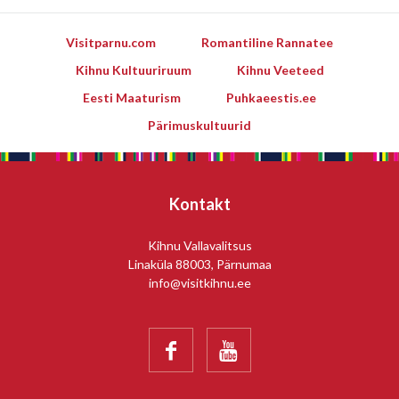
Visitparnu.com
Romantiline Rannatee
Kihnu Kultuuriruum
Kihnu Veeteed
Eesti Maaturism
Puhkaeestis.ee
Pärimuskultuurid
Kontakt
Kihnu Vallavalitsus
Linaküla 88003, Pärnumaa
info@visitkihnu.ee

