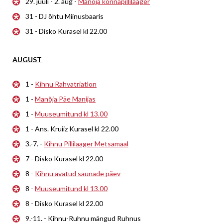
29. juuli - 2. aug -
Manõja konnapillilaager
31 - DJ õhtu Miinusbaaris
31 - Disko Kurasel kl 22.00
AUGUST
1 -
Kihnu Rahvatriatlon
1 -
Manõja Päe Manijas
1 -
Muuseumitund kl 13.00
1 - Ans. Kruiiz Kurasel kl 22.00
3.-7. -
Kihnu Pillilaager Metsamaal
7 - Disko Kurasel kl 22.00
8 -
Kihnu avatud saunade päev
8 -
Muuseumitund kl 13.00
8 - Disko Kurasel kl 22.00
9.-11. - Kihnu-Ruhnu mängud Ruhnus