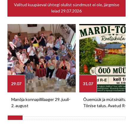
Valitud kuupäeval ühtegi olulist sündmust ei ole, järgmise
leiad
29.07.2026
29.07
31.07
Manõja konnapillilaager 29. juuli-
Õuemüük ja mütsinäitus M
2. august
Tõnise talus. Avatud R-E