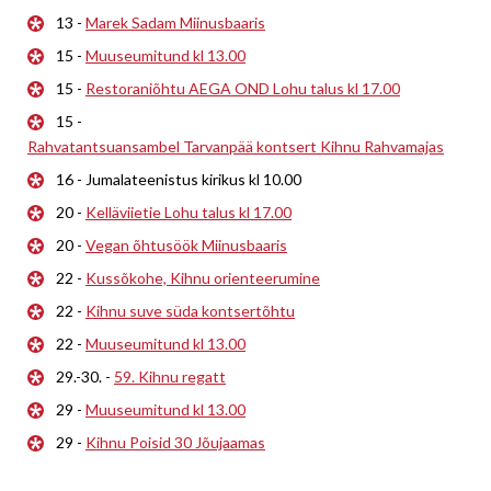
13 -
Marek Sadam Miinusbaaris
15 -
Muuseumitund kl 13.00
15 -
Restoraniõhtu AEGA OND Lohu talus kl 17.00
15 -
Rahvatantsuansambel Tarvanpää kontsert Kihnu Rahvamajas
16 - Jumalateenistus kirikus kl 10.00
20 -
Kelläviietie Lohu talus kl 17.00
20 -
Vegan õhtusöök Miinusbaaris
22 -
Kussõkohe, Kihnu orienteerumine
22 -
Kihnu suve süda kontsertõhtu
22 -
Muuseumitund kl 13.00
29.-30. -
59. Kihnu regatt
29 -
Muuseumitund kl 13.00
29 -
Kihnu Poisid 30 Jõujaamas