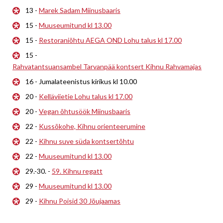
13 -
Marek Sadam Miinusbaaris
15 -
Muuseumitund kl 13.00
15 -
Restoraniõhtu AEGA OND Lohu talus kl 17.00
15 -
Rahvatantsuansambel Tarvanpää kontsert Kihnu Rahvamajas
16 - Jumalateenistus kirikus kl 10.00
20 -
Kelläviietie Lohu talus kl 17.00
20 -
Vegan õhtusöök Miinusbaaris
22 -
Kussõkohe, Kihnu orienteerumine
22 -
Kihnu suve süda kontsertõhtu
22 -
Muuseumitund kl 13.00
29.-30. -
59. Kihnu regatt
29 -
Muuseumitund kl 13.00
29 -
Kihnu Poisid 30 Jõujaamas