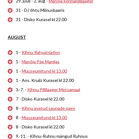
29. juuli - 2. aug -
Manõja konnapillilaager
31 - DJ õhtu Miinusbaaris
31 - Disko Kurasel kl 22.00
AUGUST
1 -
Kihnu Rahvatriatlon
1 -
Manõja Päe Manijas
1 -
Muuseumitund kl 13.00
1 - Ans. Kruiiz Kurasel kl 22.00
3.-7. -
Kihnu Pillilaager Metsamaal
7 - Disko Kurasel kl 22.00
8 -
Kihnu avatud saunade päev
8 -
Muuseumitund kl 13.00
8 - Disko Kurasel kl 22.00
9.-11. - Kihnu-Ruhnu mängud Ruhnus