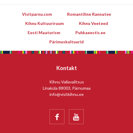
Visitparnu.com
Romantiline Rannatee
Kihnu Kultuuriruum
Kihnu Veeteed
Eesti Maaturism
Puhkaeestis.ee
Pärimuskultuurid
Kontakt
Kihnu Vallavalitsus
Linaküla 88003, Pärnumaa
info@visitkihnu.ee

