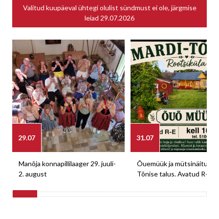
Valitud kuupäeval ühtegi olulist sündmust ei ole, järgmise
leiad
29.07.2026
29.07
31.07
Manõja konnapillilaager 29. juuli-
Õuemüük ja mütsinäitus M
2. august
Tõnise talus. Avatud R-E