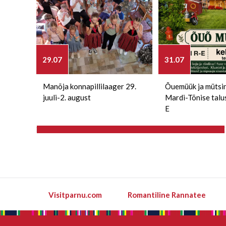
29.07
31.07
Manõja konnapillilaager 29.
Õuemüük ja mütsi
juuli-2. august
Mardi-Tõnise talu
E
Visitparnu.com
Romantiline Rannatee