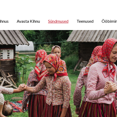
ihnus
Avasta Kihnu
Sündmused
Teenused
Ööbimi