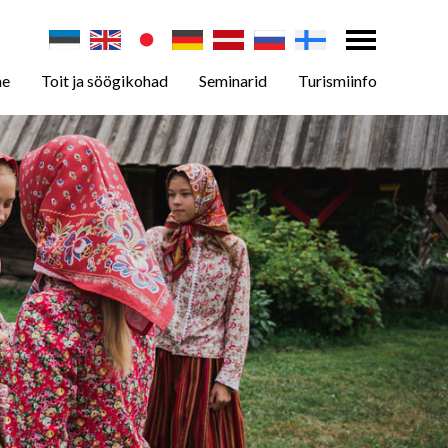
ne
Toit ja söögikohad
Seminarid
Turismiinfo