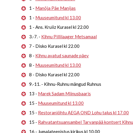
1 -
Manõja Päe Manijas
1 -
Muuseumitund kl 13.00
1 - Ans. Kruiiz Kurasel kl 22.00
3.-7. -
Kihnu Pillilaager Metsamaal
7 - Disko Kurasel kl 22.00
8 -
Kihnu avatud saunade päev
8 -
Muuseumitund kl 13.00
8 - Disko Kurasel kl 22.00
9.-11. - Kihnu-Ruhnu mängud Ruhnus
13 -
Marek Sadam Miinusbaaris
15 -
Muuseumitund kl 13.00
15 -
Restoraniõhtu AEGA OND Lohu talus kl 17.00
15 -
Rahvatantsuansambel Tarvanpää kontsert Kihn
16 - Jumalateenistus kirikus kl 10.00