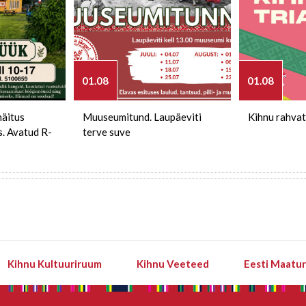
01.08
01.08
näitus
Muuseumitund. Laupäeviti
Kihnu rahvat
s. Avatud R-
terve suve
Kihnu Kultuuriruum
Kihnu Veeteed
Eesti Maatu