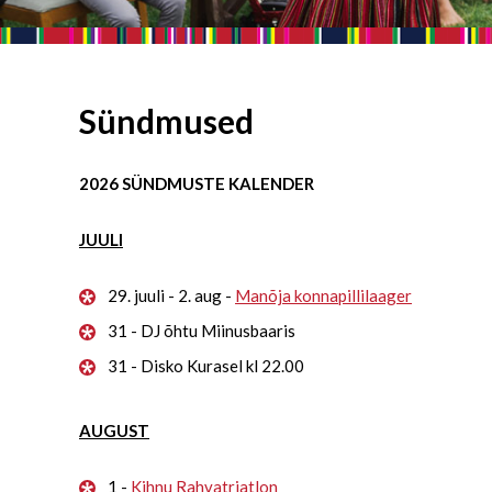
Sündmused
2026 SÜNDMUSTE KALENDER
JUULI
29. juuli - 2. aug -
Manõja konnapillilaager
31 - DJ õhtu Miinusbaaris
31 - Disko Kurasel kl 22.00
AUGUST
1 -
Kihnu Rahvatriatlon