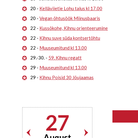
20 -
Kelläviietie Lohu talus kl 17.00
20 -
Vegan õhtusöök Miinusbaaris
22 -
Kussõkohe, Kihnu orienteerumine
22 -
Kihnu suve süda kontsertõhtu
22 -
Muuseumitund kl 13.00
29.-30. -
59. Kihnu regatt
29 -
Muuseumitund kl 13.00
29 -
Kihnu Poisid 30 Jõujaamas
27
August