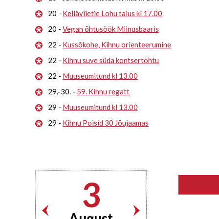
20 -
Kelläviietie Lohu talus kl 17.00
20 -
Vegan õhtusöök Miinusbaaris
22 -
Kussõkohe, Kihnu orienteerumine
22 -
Kihnu suve süda kontsertõhtu
22 -
Muuseumitund kl 13.00
29.-30. -
59. Kihnu regatt
29 -
Muuseumitund kl 13.00
29 -
Kihnu Poisid 30 Jõujaamas
3
August