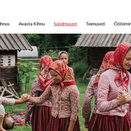
ihnus
Avasta Kihnu
Sündmused
Teenused
Ööbimi