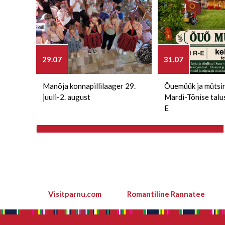
29.07
31.07
Manõja konnapillilaager 29.
Õuemüük ja mütsi
juuli-2. august
Mardi-Tõnise talu
E
Visitparnu.com
Romantiline Rannatee