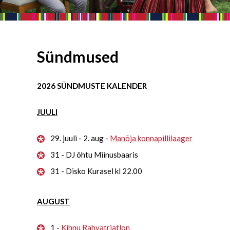
Sündmused
2026 SÜNDMUSTE KALENDER
JUULI
29. juuli - 2. aug -
Manõja konnapillilaager
31 - DJ õhtu Miinusbaaris
31 - Disko Kurasel kl 22.00
AUGUST
1 -
Kihnu Rahvatriatlon