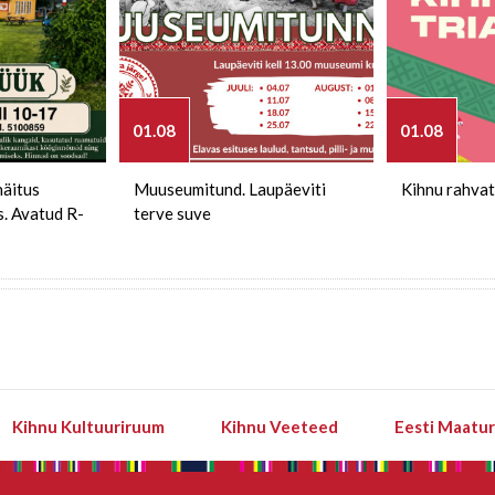
01.08
01.08
näitus
Muuseumitund. Laupäeviti
Kihnu rahvat
s. Avatud R-
terve suve
Kihnu Kultuuriruum
Kihnu Veeteed
Eesti Maatu