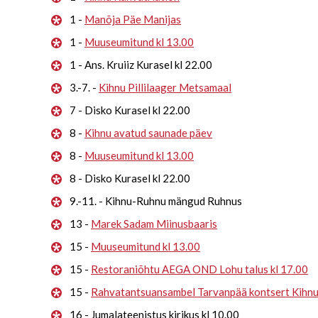
1 -
Manõja Päe Manijas
1 -
Muuseumitund kl 13.00
1 - Ans. Kruiiz Kurasel kl 22.00
3.-7. -
Kihnu Pillilaager Metsamaal
7 - Disko Kurasel kl 22.00
8 -
Kihnu avatud saunade päev
8 -
Muuseumitund kl 13.00
8 - Disko Kurasel kl 22.00
9.-11. - Kihnu-Ruhnu mängud Ruhnus
13 -
Marek Sadam Miinusbaaris
15 -
Muuseumitund kl 13.00
15 -
Restoraniõhtu AEGA OND Lohu talus kl 17.00
15 -
Rahvatantsuansambel Tarvanpää kontsert Kihn
16 - Jumalateenistus kirikus kl 10.00