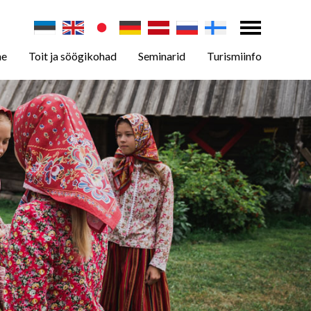
ne
Toit ja söögikohad
Seminarid
Turismiinfo