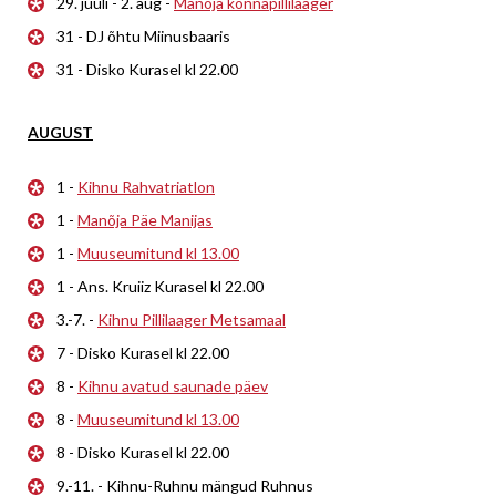
29. juuli - 2. aug -
Manõja konnapillilaager
31 - DJ õhtu Miinusbaaris
31 - Disko Kurasel kl 22.00
AUGUST
1 -
Kihnu Rahvatriatlon
1 -
Manõja Päe Manijas
1 -
Muuseumitund kl 13.00
1 - Ans. Kruiiz Kurasel kl 22.00
3.-7. -
Kihnu Pillilaager Metsamaal
7 - Disko Kurasel kl 22.00
8 -
Kihnu avatud saunade päev
8 -
Muuseumitund kl 13.00
8 - Disko Kurasel kl 22.00
9.-11. - Kihnu-Ruhnu mängud Ruhnus