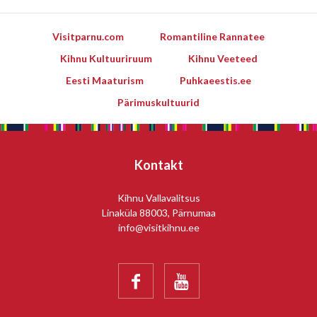
Visitparnu.com
Romantiline Rannatee
Kihnu Kultuuriruum
Kihnu Veeteed
Eesti Maaturism
Puhkaeestis.ee
Pärimuskultuurid
Kontakt
Kihnu Vallavalitsus
Linaküla 88003, Pärnumaa
info@visitkihnu.ee

