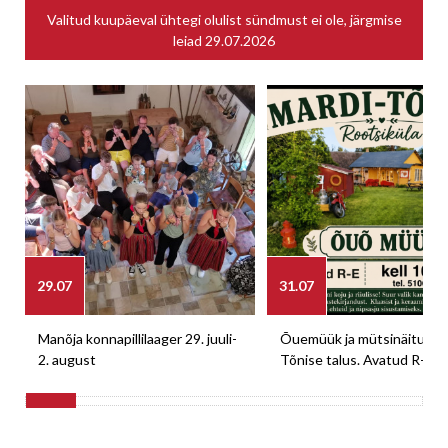
Valitud kuupäeval ühtegi olulist sündmust ei ole, järgmise
leiad
29.07.2026
29.07
31.07
Manõja konnapillilaager 29. juuli-
Õuemüük ja mütsinäitus M
2. august
Tõnise talus. Avatud R-E