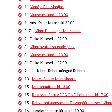
1 -
Manõja Päe Manijas
1 -
Muuseumitund kl 13.00
1 - Ans. Kruiiz Kurasel kl 22.00
3.-7. -
Kihnu Pillilaager Metsamaal
7 - Disko Kurasel kl 22.00
8 -
Kihnu avatud saunade päev
8 -
Muuseumitund kl 13.00
8 - Disko Kurasel kl 22.00
9.-11. - Kihnu-Ruhnu mängud Ruhnus
13 -
Marek Sadam Miinusbaaris
15 -
Muuseumitund kl 13.00
15 -
Restoraniõhtu AEGA OND Lohu talus kl 17.00
15 -
Rahvatantsuansambel Tarvanpää kontsert Kihn
16 - Jumalateenistus kirikus kl 10.00