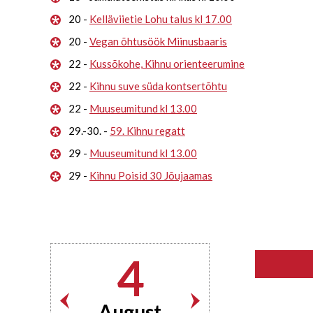
20 -
Kelläviietie Lohu talus kl 17.00
20 -
Vegan õhtusöök Miinusbaaris
22 -
Kussõkohe, Kihnu orienteerumine
22 -
Kihnu suve süda kontsertõhtu
22 -
Muuseumitund kl 13.00
29.-30. -
59. Kihnu regatt
29 -
Muuseumitund kl 13.00
29 -
Kihnu Poisid 30 Jõujaamas
4
August