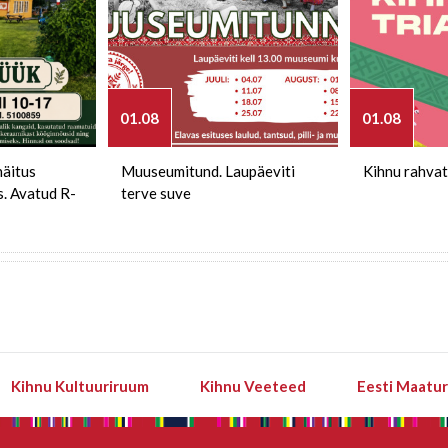
01.08
01.08
näitus
Muuseumitund. Laupäeviti
Kihnu rahvat
s. Avatud R-
terve suve
Kihnu Kultuuriruum
Kihnu Veeteed
Eesti Maatu