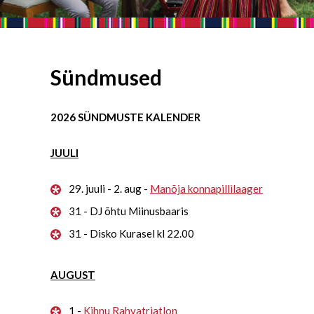
Sündmused
2026 SÜNDMUSTE KALENDER
JUULI
29. juuli - 2. aug -
Manõja konnapillilaager
31 - DJ õhtu Miinusbaaris
31 - Disko Kurasel kl 22.00
AUGUST
1 -
Kihnu Rahvatriatlon