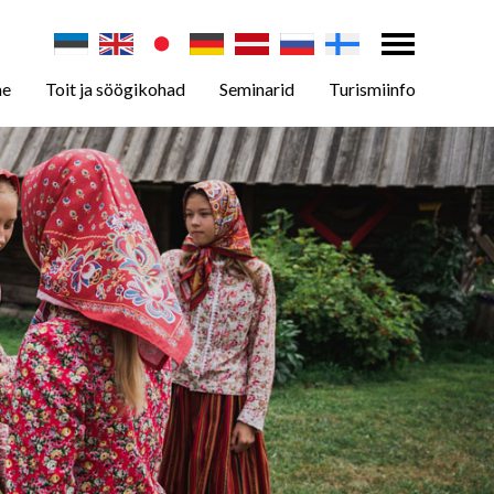
ne
Toit ja söögikohad
Seminarid
Turismiinfo