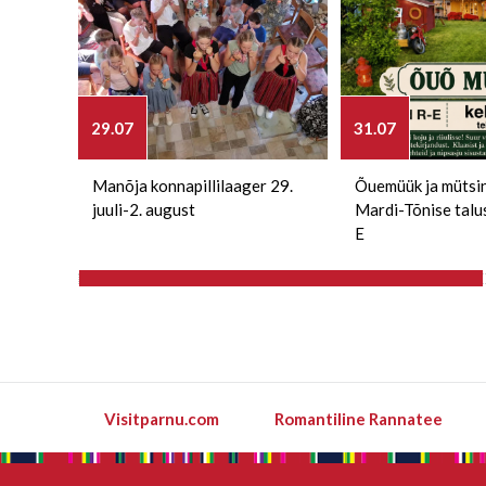
29.07
31.07
Manõja konnapillilaager 29.
Õuemüük ja mütsi
juuli-2. august
Mardi-Tõnise talu
E
Visitparnu.com
Romantiline Rannatee