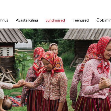
ihnus
Avasta Kihnu
Sündmused
Teenused
Ööbimi