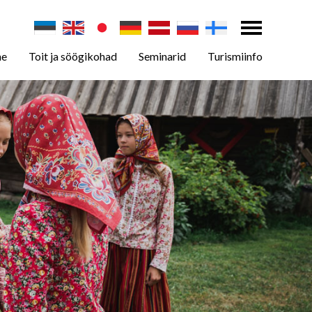
ne
Toit ja söögikohad
Seminarid
Turismiinfo