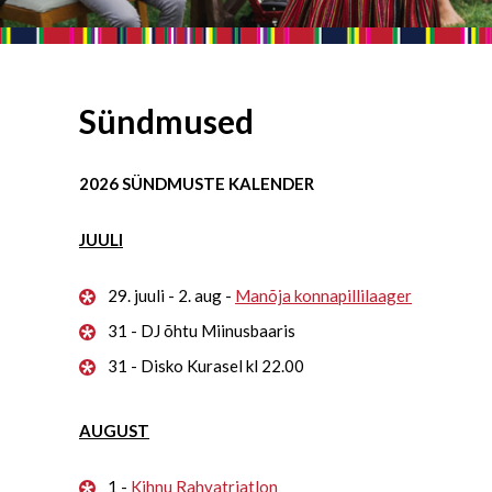
Sündmused
2026 SÜNDMUSTE KALENDER
JUULI
29. juuli - 2. aug -
Manõja konnapillilaager
31 - DJ õhtu Miinusbaaris
31 - Disko Kurasel kl 22.00
AUGUST
1 -
Kihnu Rahvatriatlon