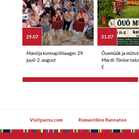
29.07
31.07
Manõja konnapillilaager 29.
Õuemüük ja mütsi
juuli-2. august
Mardi-Tõnise talu
E
Visitparnu.com
Romantiline Rannatee