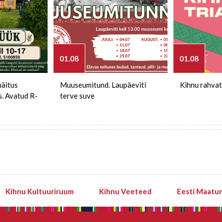
01.08
01.08
näitus
Muuseumitund. Laupäeviti
Kihnu rahvat
s. Avatud R-
terve suve
Kihnu Kultuuriruum
Kihnu Veeteed
Eesti Maatu