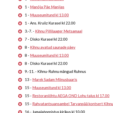
1 -
Manõja Päe Manijas
1 -
Muuseumitund kl 13.00
1 - Ans. Kruiiz Kurasel kl 22.00
3.-7. -
Kihnu Pillilaager Metsamaal
7 - Disko Kurasel kl 22.00
8 -
Kihnu avatud saunade päev
8 -
Muuseumitund kl 13.00
8 - Disko Kurasel kl 22.00
9.-11. - Kihnu-Ruhnu mängud Ruhnus
13 -
Marek Sadam Miinusbaaris
15 -
Muuseumitund kl 13.00
15 -
Restoraniõhtu AEGA OND Lohu talus kl 17.00
15 -
Rahvatantsuansambel Tarvanpää kontsert Kihn
16 - Jumalateenistus kirikus kl 10.00