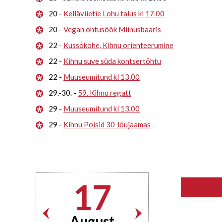
20 -
Kelläviietie Lohu talus kl 17.00
20 -
Vegan õhtusöök Miinusbaaris
22 -
Kussõkohe, Kihnu orienteerumine
22 -
Kihnu suve süda kontsertõhtu
22 -
Muuseumitund kl 13.00
29.-30. -
59. Kihnu regatt
29 -
Muuseumitund kl 13.00
29 -
Kihnu Poisid 30 Jõujaamas
17
August