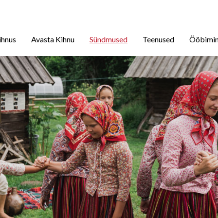
ihnus
Avasta Kihnu
Sündmused
Teenused
Ööbimi