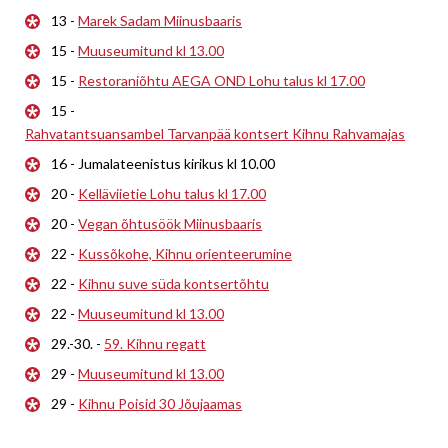
13 -
Marek Sadam Miinusbaaris
15 -
Muuseumitund kl 13.00
15 -
Restoraniõhtu AEGA OND Lohu talus kl 17.00
15 -
Rahvatantsuansambel Tarvanpää kontsert Kihnu Rahvamajas
16 - Jumalateenistus kirikus kl 10.00
20 -
Kelläviietie Lohu talus kl 17.00
20 -
Vegan õhtusöök Miinusbaaris
22 -
Kussõkohe, Kihnu orienteerumine
22 -
Kihnu suve süda kontsertõhtu
22 -
Muuseumitund kl 13.00
29.-30. -
59. Kihnu regatt
29 -
Muuseumitund kl 13.00
29 -
Kihnu Poisid 30 Jõujaamas