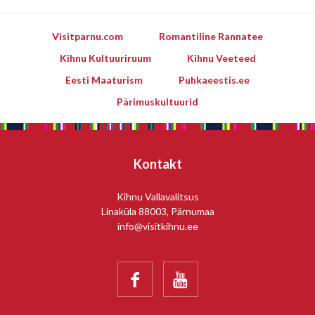
Visitparnu.com
Romantiline Rannatee
Kihnu Kultuuriruum
Kihnu Veeteed
Eesti Maaturism
Puhkaeestis.ee
Pärimuskultuurid
Kontakt
Kihnu Vallavalitsus
Linaküla 88003, Pärnumaa
info@visitkihnu.ee

