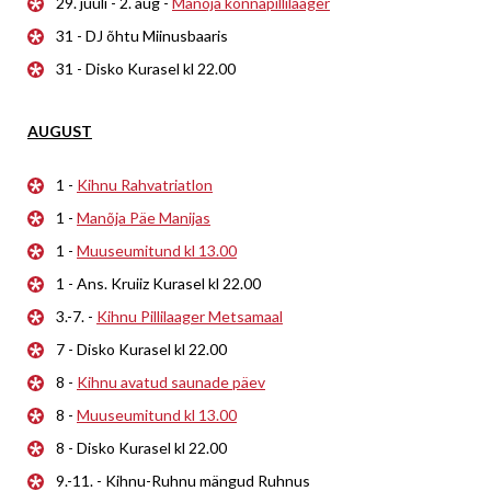
29. juuli - 2. aug -
Manõja konnapillilaager
31 - DJ õhtu Miinusbaaris
31 - Disko Kurasel kl 22.00
AUGUST
1 -
Kihnu Rahvatriatlon
1 -
Manõja Päe Manijas
1 -
Muuseumitund kl 13.00
1 - Ans. Kruiiz Kurasel kl 22.00
3.-7. -
Kihnu Pillilaager Metsamaal
7 - Disko Kurasel kl 22.00
8 -
Kihnu avatud saunade päev
8 -
Muuseumitund kl 13.00
8 - Disko Kurasel kl 22.00
9.-11. - Kihnu-Ruhnu mängud Ruhnus