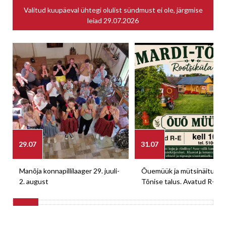
Valitud kuupäeval ühtegi olulist sündmust ei ole, järgmise
leiad
29.07.2026
29.07
31.07
Manõja konnapillilaager 29. juuli-
Õuemüük ja mütsinäitus M
2. august
Tõnise talus. Avatud R-E