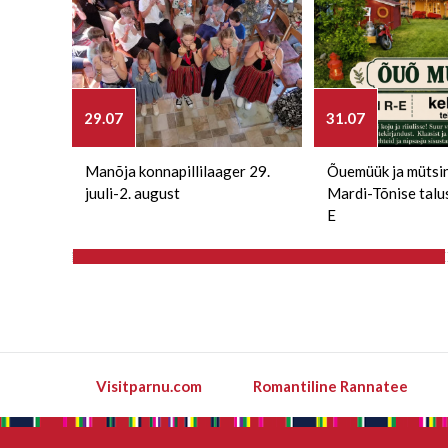
29.07
31.07
Manõja konnapillilaager 29.
Õuemüük ja mütsi
juuli-2. august
Mardi-Tõnise talu
E
Visitparnu.com
Romantiline Rannatee