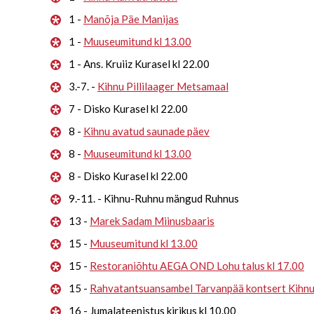
1 -
Manõja Päe Manijas
1 -
Muuseumitund kl 13.00
1 - Ans. Kruiiz Kurasel kl 22.00
3.-7. -
Kihnu Pillilaager Metsamaal
7 - Disko Kurasel kl 22.00
8 -
Kihnu avatud saunade päev
8 -
Muuseumitund kl 13.00
8 - Disko Kurasel kl 22.00
9.-11. - Kihnu-Ruhnu mängud Ruhnus
13 -
Marek Sadam Miinusbaaris
15 -
Muuseumitund kl 13.00
15 -
Restoraniõhtu AEGA OND Lohu talus kl 17.00
15 -
Rahvatantsuansambel Tarvanpää kontsert Kihn
16 - Jumalateenistus kirikus kl 10.00