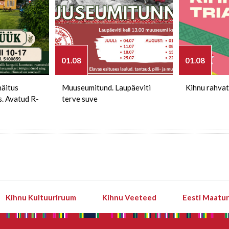
01.08
01.08
näitus
Muuseumitund. Laupäeviti
Kihnu rahvat
s. Avatud R-
terve suve
Kihnu Kultuuriruum
Kihnu Veeteed
Eesti Maatu