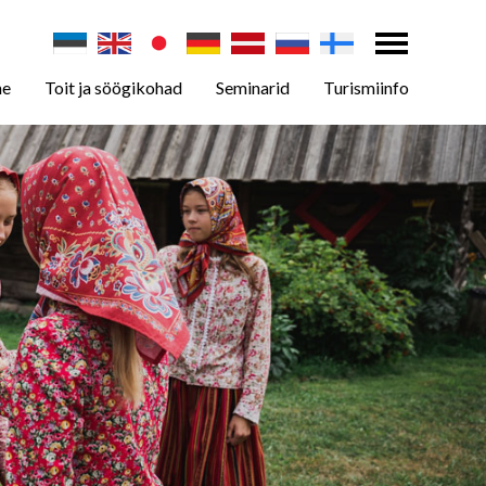
ne
Toit ja söögikohad
Seminarid
Turismiinfo