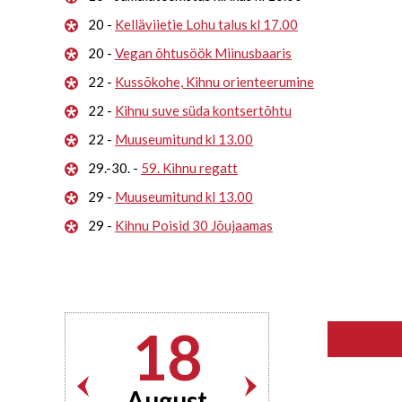
20 -
Kelläviietie Lohu talus kl 17.00
20 -
Vegan õhtusöök Miinusbaaris
22 -
Kussõkohe, Kihnu orienteerumine
22 -
Kihnu suve süda kontsertõhtu
22 -
Muuseumitund kl 13.00
29.-30. -
59. Kihnu regatt
29 -
Muuseumitund kl 13.00
29 -
Kihnu Poisid 30 Jõujaamas
18
August