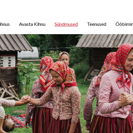
ihnus
Avasta Kihnu
Sündmused
Teenused
Ööbimi