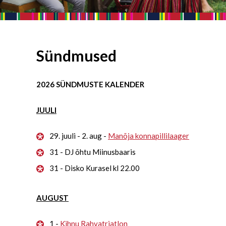
Sündmused
2026 SÜNDMUSTE KALENDER
JUULI
29. juuli - 2. aug -
Manõja konnapillilaager
31 - DJ õhtu Miinusbaaris
31 - Disko Kurasel kl 22.00
AUGUST
1 -
Kihnu Rahvatriatlon