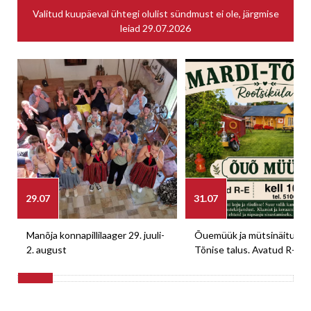
Valitud kuupäeval ühtegi olulist sündmust ei ole, järgmise
leiad
29.07.2026
29.07
31.07
Manõja konnapillilaager 29. juuli-
Õuemüük ja mütsinäitus M
2. august
Tõnise talus. Avatud R-E