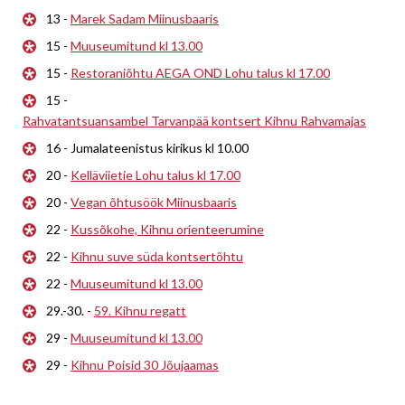
13 -
Marek Sadam Miinusbaaris
15 -
Muuseumitund kl 13.00
15 -
Restoraniõhtu AEGA OND Lohu talus kl 17.00
15 -
Rahvatantsuansambel Tarvanpää kontsert Kihnu Rahvamajas
16 - Jumalateenistus kirikus kl 10.00
20 -
Kelläviietie Lohu talus kl 17.00
20 -
Vegan õhtusöök Miinusbaaris
22 -
Kussõkohe, Kihnu orienteerumine
22 -
Kihnu suve süda kontsertõhtu
22 -
Muuseumitund kl 13.00
29.-30. -
59. Kihnu regatt
29 -
Muuseumitund kl 13.00
29 -
Kihnu Poisid 30 Jõujaamas