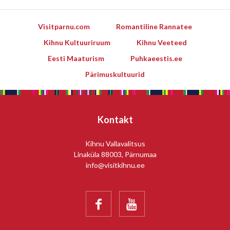
Visitparnu.com
Romantiline Rannatee
Kihnu Kultuuriruum
Kihnu Veeteed
Eesti Maaturism
Puhkaeestis.ee
Pärimuskultuurid
Kontakt
Kihnu Vallavalitsus
Linaküla 88003, Pärnumaa
info@visitkihnu.ee

