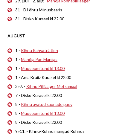
29. juuli - 2. aug -
Manõja konnapillilaager
31 - DJ õhtu Miinusbaaris
31 - Disko Kurasel kl 22.00
AUGUST
1 -
Kihnu Rahvatriatlon
1 -
Manõja Päe Manijas
1 -
Muuseumitund kl 13.00
1 - Ans. Kruiiz Kurasel kl 22.00
3.-7. -
Kihnu Pillilaager Metsamaal
7 - Disko Kurasel kl 22.00
8 -
Kihnu avatud saunade päev
8 -
Muuseumitund kl 13.00
8 - Disko Kurasel kl 22.00
9.-11. - Kihnu-Ruhnu mängud Ruhnus