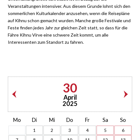
Veranstaltungen intensiver. Aus diesem Grunde lohnt sich den
sommerlichen Kulturkalender anzusehen, wenn die Reisepläne
auf Kihnu schon gemacht wurden. Manche große Festivale und
Feste finden jedes Jahr zur gleichen Zeit statt, so dass für die
Fähre Kihnu Virve eine schwere Zeit kommt, um alle
Interessenten zum Standort zu fahren.
30
April
2025
Mo
Di
Mi
Do
Fr
Sa
So
1
2
3
4
5
6
7
8
9
10
11
12
13