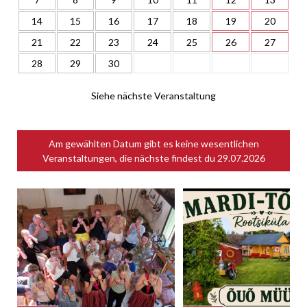
14
15
16
17
18
19
20
21
22
23
24
25
26
27
28
29
30
Siehe nächste Veranstaltung
Am gewählten Datum gibt es keine wesentlichen
Veranstaltungen, die nächste findest du
29.07.2026