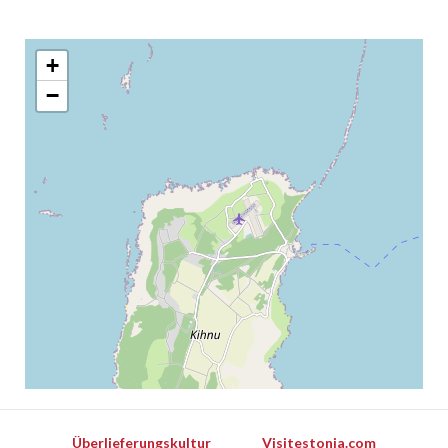
+
−
Überlieferungskultur
Visitestonia.com