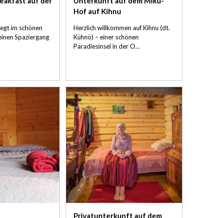
reakfast auf der
Unterkunft auf dem Miku-
Hof auf Kihnu
liegt im schönen
Herzlich willkommen auf Kihnu (dt.
leinen Spaziergang
Kühnö) – einer schönen
Paradiesinsel in der O...
Privatunterkunft auf dem