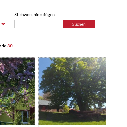
Stichwort hinzufügen
e wählen -
ende
30