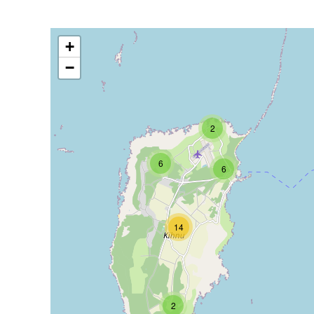
+
−
2
6
6
14
2