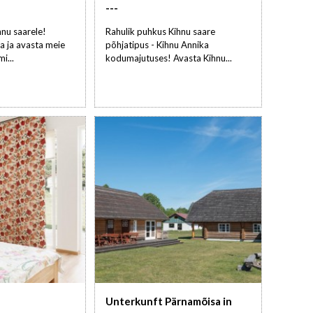
---
nu saarele!
Rahulik puhkus Kihnu saare
a ja avasta meie
põhjatipus - Kihnu Annika
i...
kodumajutuses! Avasta Kihnu...
Unterkunft Pärnamõisa in