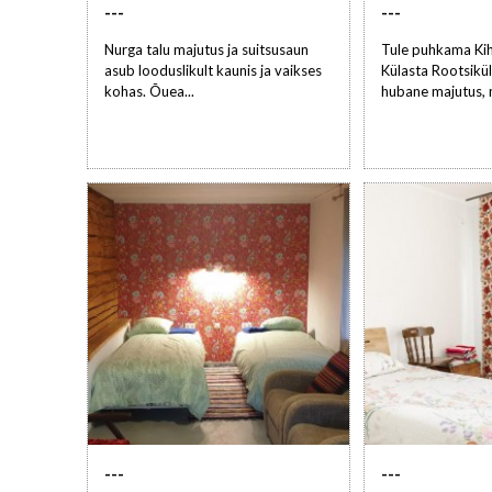
---
---
Nurga talu majutus ja suitsusaun
Tule puhkama Kih
asub looduslikult kaunis ja vaikses
Külasta Rootsikül
kohas. Õuea...
hubane majutus, m
---
---