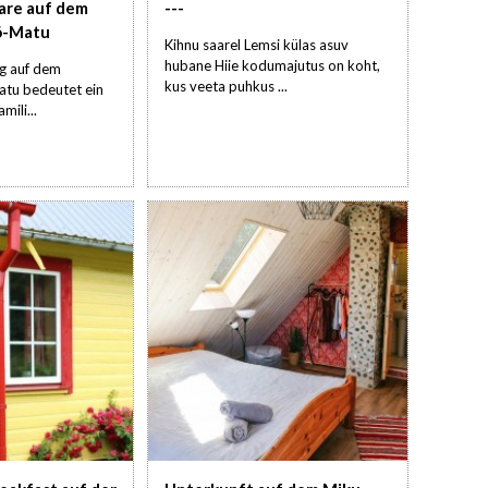
are auf dem
---
õ-Matu
Kihnu saarel Lemsi külas asuv
hubane Hiie kodumajutus on koht,
g auf dem
kus veeta puhkus ...
atu bedeutet ein
mili...