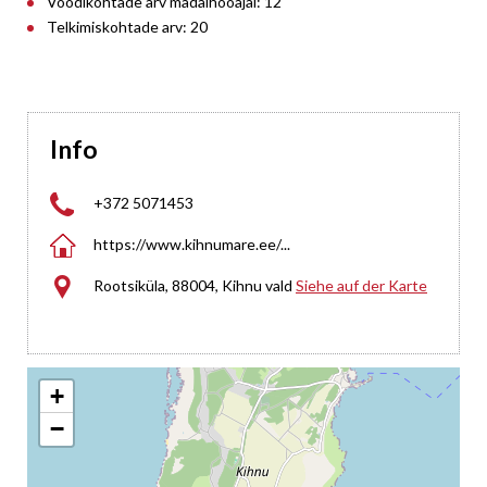
Voodikohtade arv madalhooajal: 12
Telkimiskohtade arv: 20
Info

+372 5071453

https://www.kihnumare.ee/...

Rootsiküla, 88004, Kihnu vald
Siehe auf der Karte
+
−