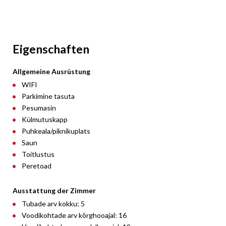
Eigenschaften
Allgemeine Ausrüstung
WIFI
Parkimine tasuta
Pesumasin
Külmutuskapp
Puhkeala/piknikuplats
Saun
Toitlustus
Peretoad
Ausstattung der Zimmer
Tubade arv kokku: 5
Voodikohtade arv kõrghooajal: 16