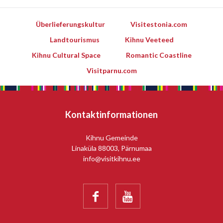
Überlieferungskultur
Visitestonia.com
Landtourismus
Kihnu Veeteed
Kihnu Cultural Space
Romantic Coastline
Visitparnu.com
Kontaktinformationen
Kihnu Gemeinde
Linaküla 88003, Pärnumaa
info@visitkihnu.ee

