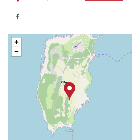

+
−