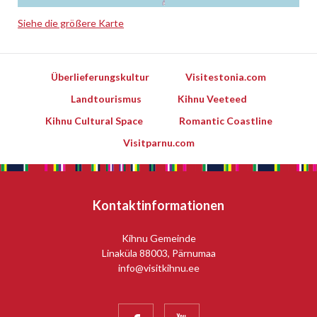
Siehe die größere Karte
Leaflet
Überlieferungskultur
Visitestonia.com
Landtourismus
Kihnu Veeteed
Kihnu Cultural Space
Romantic Coastline
Visitparnu.com
Kontaktinformationen
Kihnu Gemeinde
Linaküla 88003, Pärnumaa
info@visitkihnu.ee