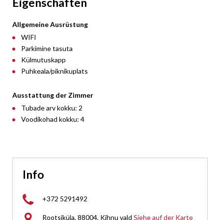
Eigenschaften
Allgemeine Ausrüstung
WIFI
Parkimine tasuta
Külmutuskapp
Puhkeala/piknikuplats
Ausstattung der Zimmer
Tubade arv kokku: 2
Voodikohad kokku: 4
Info

+372 5291492

Rootsiküla, 88004, Kihnu vald
Siehe auf der Karte