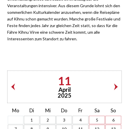
Veranstaltungen intensiver. Aus diesem Grunde lohnt sich den
sommerlichen Kulturkalender anzusehen, wenn die Reisepläne
auf Kihnu schon gemacht wurden. Manche große Festivale und
Feste finden jedes Jahr zur gleichen Zeit statt, so dass für die
Fähre Kihnu Virve eine schwere Zeit kommt, um alle
Interessenten zum Standort zu fahren.
11
April
2025
Mo
Di
Mi
Do
Fr
Sa
So
1
2
3
4
5
6
7
8
9
10
11
12
13