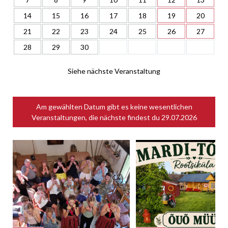
14
15
16
17
18
19
20
21
22
23
24
25
26
27
28
29
30
Siehe nächste Veranstaltung
Am gewählten Datum gibt es keine wesentlichen
Veranstaltungen, die nächste findest du
29.07.2026