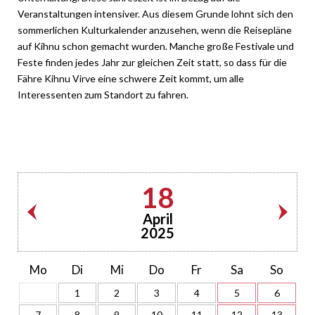
Veranstaltungen intensiver. Aus diesem Grunde lohnt sich den
sommerlichen Kulturkalender anzusehen, wenn die Reisepläne
auf Kihnu schon gemacht wurden. Manche große Festivale und
Feste finden jedes Jahr zur gleichen Zeit statt, so dass für die
Fähre Kihnu Virve eine schwere Zeit kommt, um alle
Interessenten zum Standort zu fahren.
18
April
2025
Mo
Di
Mi
Do
Fr
Sa
So
1
2
3
4
5
6
7
8
9
10
11
12
13