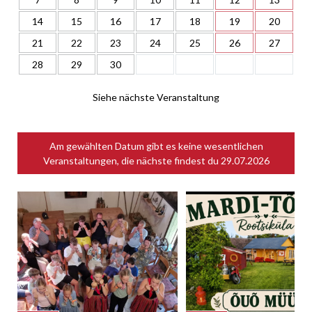
14
15
16
17
18
19
20
21
22
23
24
25
26
27
28
29
30
Siehe nächste Veranstaltung
Am gewählten Datum gibt es keine wesentlichen
Veranstaltungen, die nächste findest du
29.07.2026