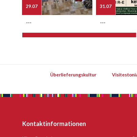
29.07
31.07
---
---
Überlieferungskultur
Visitestoni
Kontaktinformationen