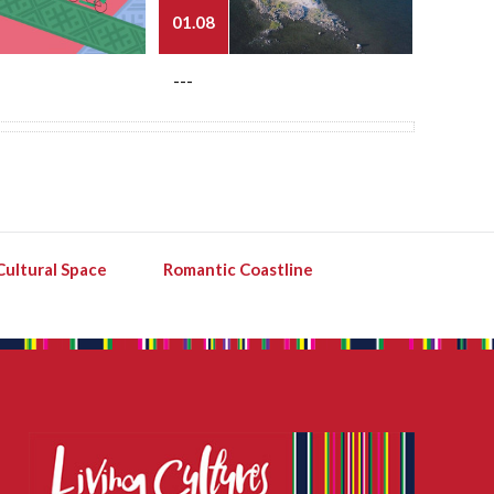
01.08
03.08
---
---
Cultural Space
Romantic Coastline