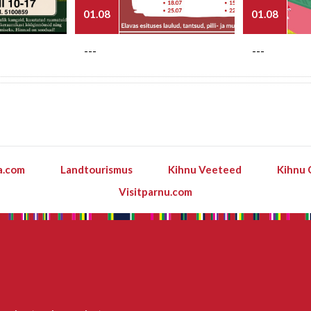
01.08
01.08
---
---
a.com
Landtourismus
Kihnu Veeteed
Kihnu 
Visitparnu.com