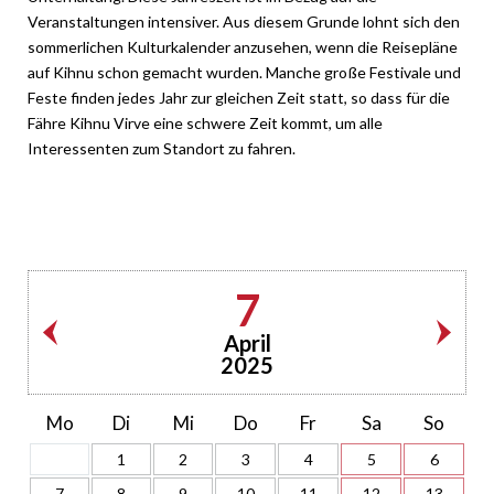
Veranstaltungen intensiver. Aus diesem Grunde lohnt sich den
sommerlichen Kulturkalender anzusehen, wenn die Reisepläne
auf Kihnu schon gemacht wurden. Manche große Festivale und
Feste finden jedes Jahr zur gleichen Zeit statt, so dass für die
Fähre Kihnu Virve eine schwere Zeit kommt, um alle
Interessenten zum Standort zu fahren.
7
April
2025
Mo
Di
Mi
Do
Fr
Sa
So
1
2
3
4
5
6
7
8
9
10
11
12
13