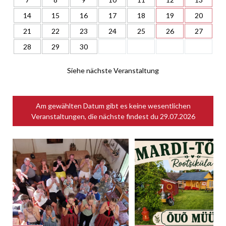
14
15
16
17
18
19
20
21
22
23
24
25
26
27
28
29
30
Siehe nächste Veranstaltung
Am gewählten Datum gibt es keine wesentlichen
Veranstaltungen, die nächste findest du
29.07.2026