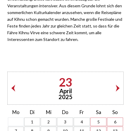
Veranstaltungen intensiver. Aus diesem Grunde lohnt sich den
sommerlichen Kulturkalender anzusehen, wenn die Reisepläne
auf Kihnu schon gemacht wurden. Manche große Festivale und
Feste finden jedes Jahr zur gleichen Zeit statt, so dass für die
Fähre Kihnu Virve eine schwere Zeit kommt, um alle
Interessenten zum Standort zu fahren.
23
April
2025
Mo
Di
Mi
Do
Fr
Sa
So
1
2
3
4
5
6
7
8
9
10
11
12
13