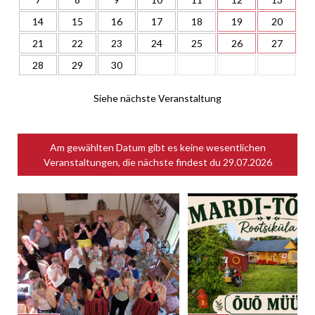
14
15
16
17
18
19
20
21
22
23
24
25
26
27
28
29
30
Siehe nächste Veranstaltung
Am gewählten Datum gibt es keine wesentlichen
Veranstaltungen, die nächste findest du
29.07.2026