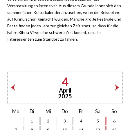
Veranstaltungen intensiver. Aus diesem Grunde lohnt sich den
sommerlichen Kulturkalender anzusehen, wenn die Reisepläne
auf Kihnu schon gemacht wurden. Manche große Festivale und
Feste finden jedes Jahr zur gleichen Zeit statt, so dass für die
Fähre Kihnu Virve eine schwere Zeit kommt, um alle
Interessenten zum Standort zu fahren.
4
April
2025
Mo
Di
Mi
Do
Fr
Sa
So
1
2
3
4
5
6
7
8
9
10
11
12
13