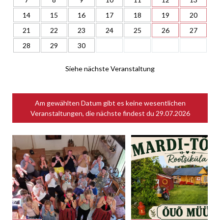
14
15
16
17
18
19
20
21
22
23
24
25
26
27
28
29
30
Siehe nächste Veranstaltung
Am gewählten Datum gibt es keine wesentlichen
Veranstaltungen, die nächste findest du
29.07.2026