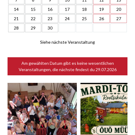
14
15
16
17
18
19
20
21
22
23
24
25
26
27
28
29
30
Siehe nächste Veranstaltung
Am gewählten Datum gibt es keine wesentlichen
Veranstaltungen, die nächste findest du
29.07.2026