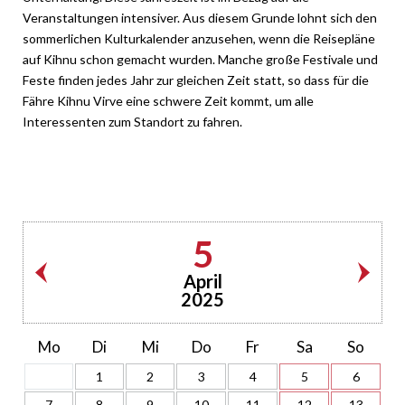
Veranstaltungen intensiver. Aus diesem Grunde lohnt sich den
sommerlichen Kulturkalender anzusehen, wenn die Reisepläne
auf Kihnu schon gemacht wurden. Manche große Festivale und
Feste finden jedes Jahr zur gleichen Zeit statt, so dass für die
Fähre Kihnu Virve eine schwere Zeit kommt, um alle
Interessenten zum Standort zu fahren.
5
April
2025
Mo
Di
Mi
Do
Fr
Sa
So
1
2
3
4
5
6
7
8
9
10
11
12
13