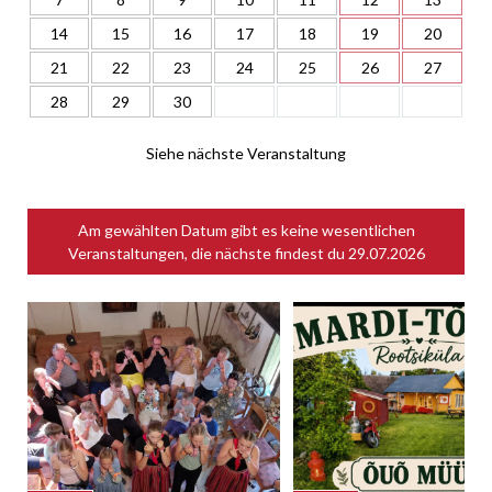
14
15
16
17
18
19
20
21
22
23
24
25
26
27
28
29
30
Siehe nächste Veranstaltung
Am gewählten Datum gibt es keine wesentlichen
Veranstaltungen, die nächste findest du
29.07.2026