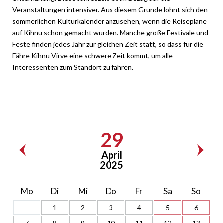
Veranstaltungen intensiver. Aus diesem Grunde lohnt sich den
sommerlichen Kulturkalender anzusehen, wenn die Reisepläne
auf Kihnu schon gemacht wurden. Manche große Festivale und
Feste finden jedes Jahr zur gleichen Zeit statt, so dass für die
Fähre Kihnu Virve eine schwere Zeit kommt, um alle
Interessenten zum Standort zu fahren.
29
April
2025
Mo
Di
Mi
Do
Fr
Sa
So
1
2
3
4
5
6
7
8
9
10
11
12
13