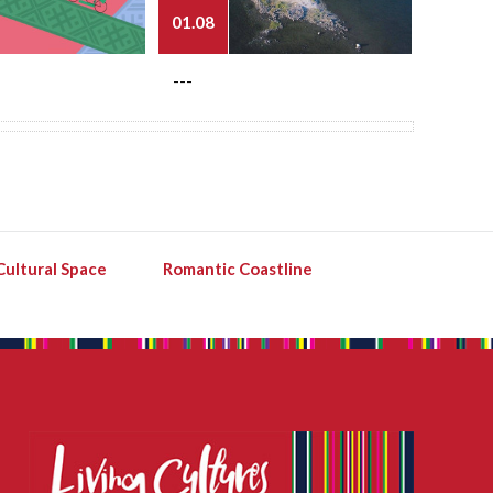
01.08
03.08
---
---
Cultural Space
Romantic Coastline