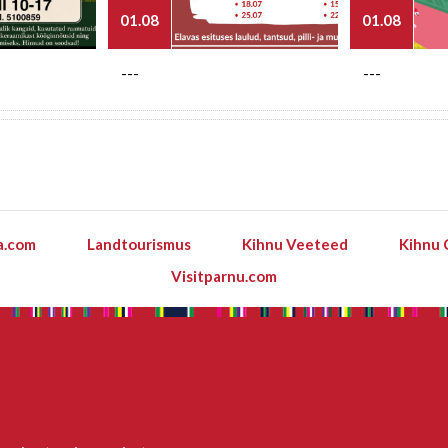
01.08
01.08
---
---
a.com
Landtourismus
Kihnu Veeteed
Kihnu 
Visitparnu.com