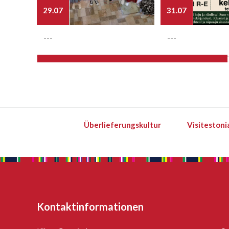
29.07
31.07
---
---
Überlieferungskultur
Visitestoni
Kontaktinformationen