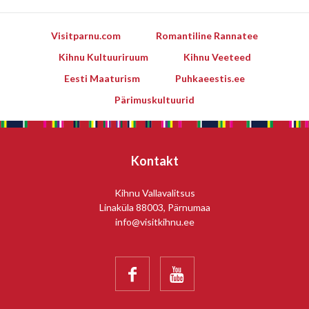
Visitparnu.com
Romantiline Rannatee
Kihnu Kultuuriruum
Kihnu Veeteed
Eesti Maaturism
Puhkaeestis.ee
Pärimuskultuurid
Kontakt
Kihnu Vallavalitsus
Linaküla 88003, Pärnumaa
info@visitkihnu.ee

