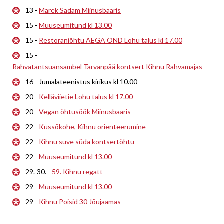
13 -
Marek Sadam Miinusbaaris
15 -
Muuseumitund kl 13.00
15 -
Restoraniõhtu AEGA OND Lohu talus kl 17.00
15 -
Rahvatantsuansambel Tarvanpää kontsert Kihnu Rahvamajas
16 - Jumalateenistus kirikus kl 10.00
20 -
Kelläviietie Lohu talus kl 17.00
20 -
Vegan õhtusöök Miinusbaaris
22 -
Kussõkohe, Kihnu orienteerumine
22 -
Kihnu suve süda kontsertõhtu
22 -
Muuseumitund kl 13.00
29.-30. -
59. Kihnu regatt
29 -
Muuseumitund kl 13.00
29 -
Kihnu Poisid 30 Jõujaamas