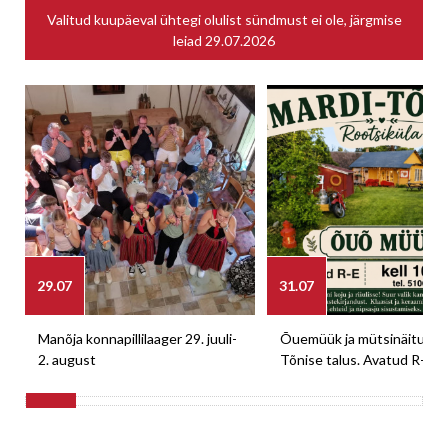
Valitud kuupäeval ühtegi olulist sündmust ei ole, järgmise
leiad
29.07.2026
29.07
31.07
Manõja konnapillilaager 29. juuli-
Õuemüük ja mütsinäitus M
2. august
Tõnise talus. Avatud R-E