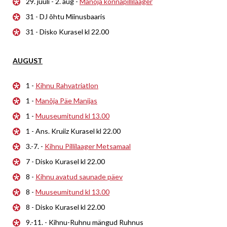
29. juuli - 2. aug -
Manõja konnapillilaager
31 - DJ õhtu Miinusbaaris
31 - Disko Kurasel kl 22.00
AUGUST
1 -
Kihnu Rahvatriatlon
1 -
Manõja Päe Manijas
1 -
Muuseumitund kl 13.00
1 - Ans. Kruiiz Kurasel kl 22.00
3.-7. -
Kihnu Pillilaager Metsamaal
7 - Disko Kurasel kl 22.00
8 -
Kihnu avatud saunade päev
8 -
Muuseumitund kl 13.00
8 - Disko Kurasel kl 22.00
9.-11. - Kihnu-Ruhnu mängud Ruhnus