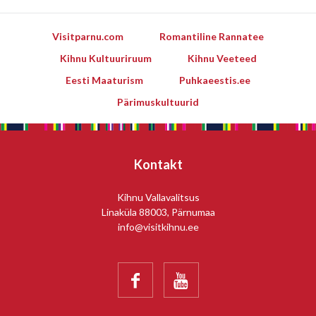
Visitparnu.com
Romantiline Rannatee
Kihnu Kultuuriruum
Kihnu Veeteed
Eesti Maaturism
Puhkaeestis.ee
Pärimuskultuurid
Kontakt
Kihnu Vallavalitsus
Linaküla 88003, Pärnumaa
info@visitkihnu.ee

