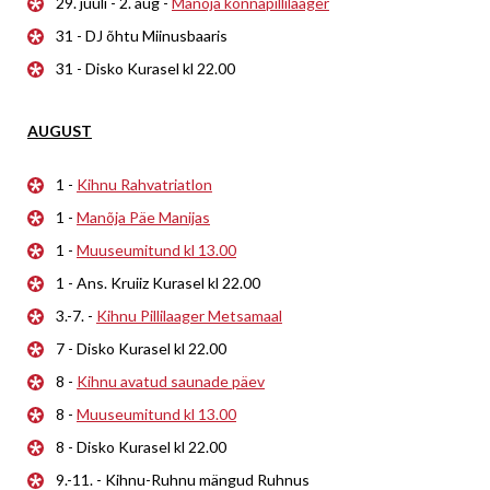
29. juuli - 2. aug -
Manõja konnapillilaager
31 - DJ õhtu Miinusbaaris
31 - Disko Kurasel kl 22.00
AUGUST
1 -
Kihnu Rahvatriatlon
1 -
Manõja Päe Manijas
1 -
Muuseumitund kl 13.00
1 - Ans. Kruiiz Kurasel kl 22.00
3.-7. -
Kihnu Pillilaager Metsamaal
7 - Disko Kurasel kl 22.00
8 -
Kihnu avatud saunade päev
8 -
Muuseumitund kl 13.00
8 - Disko Kurasel kl 22.00
9.-11. - Kihnu-Ruhnu mängud Ruhnus