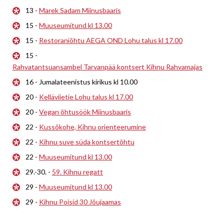
13 -
Marek Sadam Miinusbaaris
15 -
Muuseumitund kl 13.00
15 -
Restoraniõhtu AEGA OND Lohu talus kl 17.00
15 -
Rahvatantsuansambel Tarvanpää kontsert Kihnu Rahvamajas
16 - Jumalateenistus kirikus kl 10.00
20 -
Kelläviietie Lohu talus kl 17.00
20 -
Vegan õhtusöök Miinusbaaris
22 -
Kussõkohe, Kihnu orienteerumine
22 -
Kihnu suve süda kontsertõhtu
22 -
Muuseumitund kl 13.00
29.-30. -
59. Kihnu regatt
29 -
Muuseumitund kl 13.00
29 -
Kihnu Poisid 30 Jõujaamas