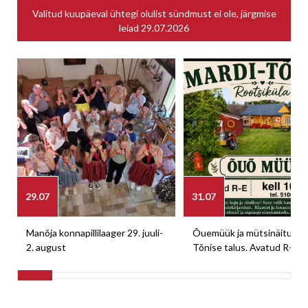
Valitud kuupäeval ühtegi olulist sündmust ei ole, järgmise
leiad
29.07.2026
29.07
31.07
Manõja konnapillilaager 29. juuli-
Õuemüük ja mütsinäitus M
2. august
Tõnise talus. Avatud R-E