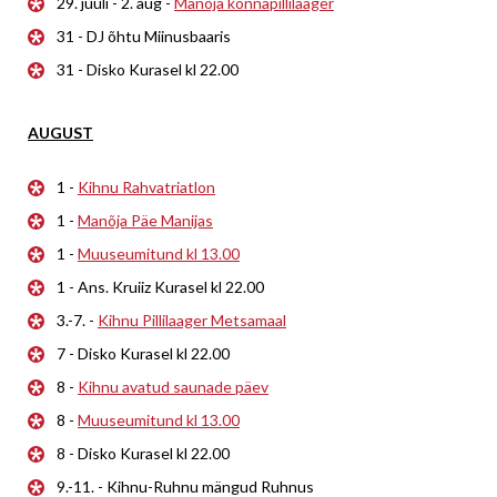
29. juuli - 2. aug -
Manõja konnapillilaager
31 - DJ õhtu Miinusbaaris
31 - Disko Kurasel kl 22.00
AUGUST
1 -
Kihnu Rahvatriatlon
1 -
Manõja Päe Manijas
1 -
Muuseumitund kl 13.00
1 - Ans. Kruiiz Kurasel kl 22.00
3.-7. -
Kihnu Pillilaager Metsamaal
7 - Disko Kurasel kl 22.00
8 -
Kihnu avatud saunade päev
8 -
Muuseumitund kl 13.00
8 - Disko Kurasel kl 22.00
9.-11. - Kihnu-Ruhnu mängud Ruhnus