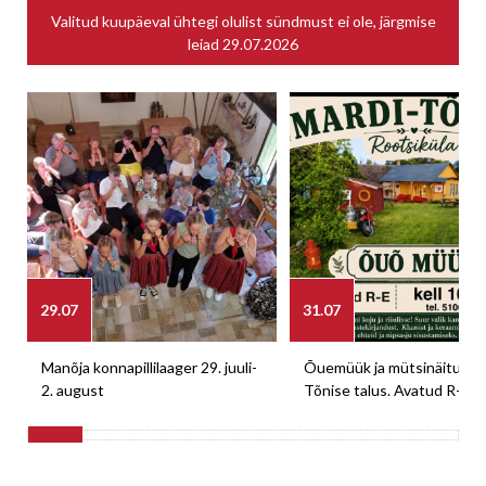
Valitud kuupäeval ühtegi olulist sündmust ei ole, järgmise
leiad
29.07.2026
29.07
31.07
Manõja konnapillilaager 29. juuli-
Õuemüük ja mütsinäitus M
2. august
Tõnise talus. Avatud R-E