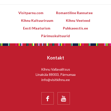
Visitparnu.com
Romantiline Rannatee
Kihnu Kultuuriruum
Kihnu Veeteed
Eesti Maaturism
Puhkaeestis.ee
Pärimuskultuurid
Kontakt
Kihnu Vallavalitsus
Linaküla 88003, Pärnumaa
info@visitkihnu.ee

