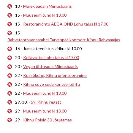
13 -
Marek Sadam Miinusbaaris
15 -
Muuseumitund kl 13.00
15 -
Restoraniõhtu AEGA OND Lohu talus kl 17.00
15 -
Rahvatantsuansambel Tarvanpää kontsert Kihnu Rahvamajas
16 - Jumalateenistus kirikus kl 10.00
20 -
Kelläviietie Lohu talus kl 17.00
20 -
Vegan õhtusöök Miinusbaaris
22 -
Kussõkohe, Kihnu orienteerumine
22 -
Kihnu suve süda kontsertõhtu
22 -
Muuseumitund kl 13.00
29.-30. -
59. Kihnu regatt
29 -
Muuseumitund kl 13.00
29 -
Kihnu Poisid 30 Jõujaamas