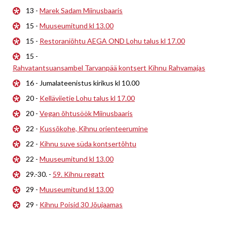
13 -
Marek Sadam Miinusbaaris
15 -
Muuseumitund kl 13.00
15 -
Restoraniõhtu AEGA OND Lohu talus kl 17.00
15 -
Rahvatantsuansambel Tarvanpää kontsert Kihnu Rahvamajas
16 - Jumalateenistus kirikus kl 10.00
20 -
Kelläviietie Lohu talus kl 17.00
20 -
Vegan õhtusöök Miinusbaaris
22 -
Kussõkohe, Kihnu orienteerumine
22 -
Kihnu suve süda kontsertõhtu
22 -
Muuseumitund kl 13.00
29.-30. -
59. Kihnu regatt
29 -
Muuseumitund kl 13.00
29 -
Kihnu Poisid 30 Jõujaamas