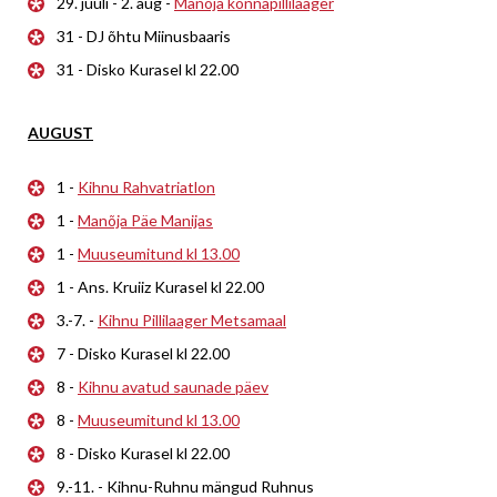
29. juuli - 2. aug -
Manõja konnapillilaager
31 - DJ õhtu Miinusbaaris
31 - Disko Kurasel kl 22.00
AUGUST
1 -
Kihnu Rahvatriatlon
1 -
Manõja Päe Manijas
1 -
Muuseumitund kl 13.00
1 - Ans. Kruiiz Kurasel kl 22.00
3.-7. -
Kihnu Pillilaager Metsamaal
7 - Disko Kurasel kl 22.00
8 -
Kihnu avatud saunade päev
8 -
Muuseumitund kl 13.00
8 - Disko Kurasel kl 22.00
9.-11. - Kihnu-Ruhnu mängud Ruhnus