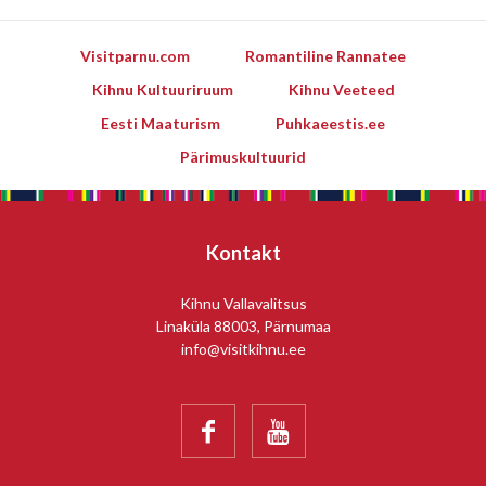
Visitparnu.com
Romantiline Rannatee
Kihnu Kultuuriruum
Kihnu Veeteed
Eesti Maaturism
Puhkaeestis.ee
Pärimuskultuurid
Kontakt
Kihnu Vallavalitsus
Linaküla 88003, Pärnumaa
info@visitkihnu.ee

