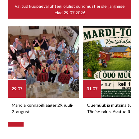
Valitud kuupäeval ühtegi olulist sündmust ei ole, järgmise
leiad
29.07.2026
29.07
31.07
Manõja konnapillilaager 29. juuli-
Õuemüük ja mütsinäitus M
2. august
Tõnise talus. Avatud R-E