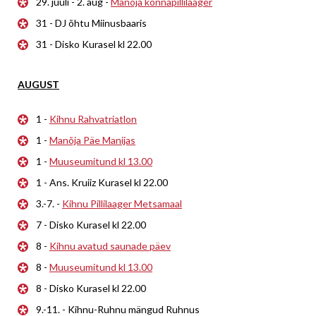
29. juuli - 2. aug -
Manõja konnapillilaager
31 - DJ õhtu Miinusbaaris
31 - Disko Kurasel kl 22.00
AUGUST
1 -
Kihnu Rahvatriatlon
1 -
Manõja Päe Manijas
1 -
Muuseumitund kl 13.00
1 - Ans. Kruiiz Kurasel kl 22.00
3.-7. -
Kihnu Pillilaager Metsamaal
7 - Disko Kurasel kl 22.00
8 -
Kihnu avatud saunade päev
8 -
Muuseumitund kl 13.00
8 - Disko Kurasel kl 22.00
9.-11. - Kihnu-Ruhnu mängud Ruhnus