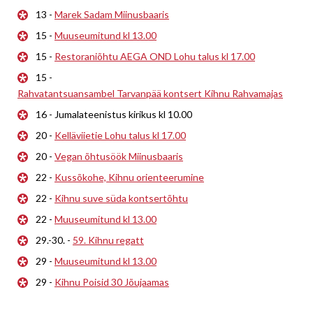
13 -
Marek Sadam Miinusbaaris
15 -
Muuseumitund kl 13.00
15 -
Restoraniõhtu AEGA OND Lohu talus kl 17.00
15 -
Rahvatantsuansambel Tarvanpää kontsert Kihnu Rahvamajas
16 - Jumalateenistus kirikus kl 10.00
20 -
Kelläviietie Lohu talus kl 17.00
20 -
Vegan õhtusöök Miinusbaaris
22 -
Kussõkohe, Kihnu orienteerumine
22 -
Kihnu suve süda kontsertõhtu
22 -
Muuseumitund kl 13.00
29.-30. -
59. Kihnu regatt
29 -
Muuseumitund kl 13.00
29 -
Kihnu Poisid 30 Jõujaamas