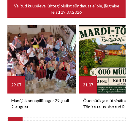
Valitud kuupäeval ühtegi olulist sündmust ei ole, järgmise
leiad
29.07.2026
29.07
31.07
Manõja konnapillilaager 29. juuli-
Õuemüük ja mütsinäitus M
2. august
Tõnise talus. Avatud R-E