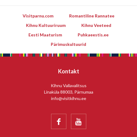
Visitparnu.com
Romantiline Rannatee
Kihnu Kultuuriruum
Kihnu Veeteed
Eesti Maaturism
Puhkaeestis.ee
Pärimuskultuurid
Kontakt
Kihnu Vallavalitsus
Linaküla 88003, Pärnumaa
info@visitkihnu.ee

